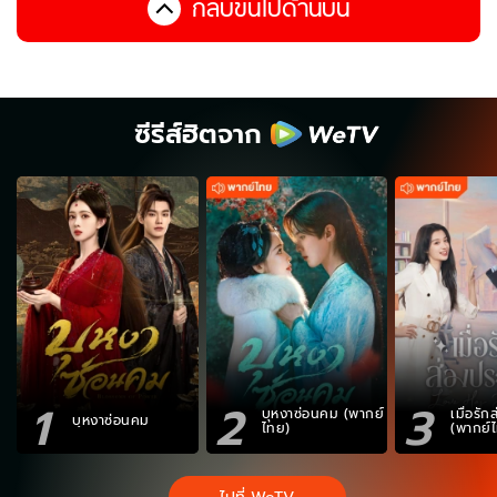
กลับขึ้นไปด้านบน
ซีรีส์ฮิตจาก
1
2
3
บุหงาซ่อนคม (พากย์
เมื่อรั
บุหงาซ่อนคม
ไทย)
(พากย์
ไปที่ WeTV