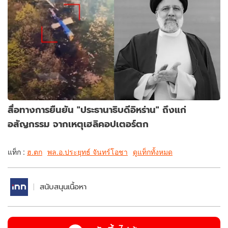
สื่อทางการยืนยัน "ประธานาธิบดีอิหร่าน" ถึงแก่
อสัญกรรม จากเหตุเฮลิคอปเตอร์ตก
แท็ก :
ฮ.ตก
พล.อ.ประยุทธ์ จันทร์โอชา
ดูแท็กทั้งหมด
สนับสนุนเนื้อหา