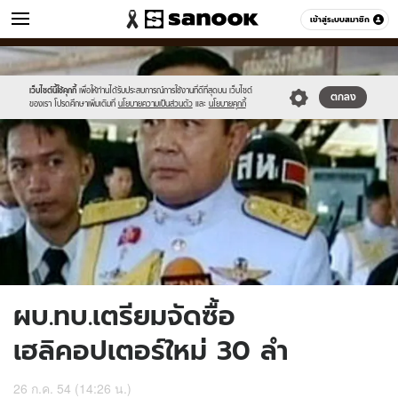
ข่าว
เข้าสู่ระบบสมาชิก
หมวดอื่นๆ
//s.isanook.com/ns/0/ud/208/1042890/26-
Sanook
//s.isanook.com/sr/0/images/logo-
600
60
7-
new-
5.jpg
sanook.png
เว็บไซต์นี้ใช้คุกกี้
เพื่อให้ท่านได้รับประสบการณ์การใช้งานที่ดีที่สุดบน เว็บไซต์
ตกลง
ของเรา โปรดศึกษาเพิ่มเติมที่
นโยบายความเป็นส่วนตัว
และ
นโยบายคุกกี้
ผบ.ทบ.เตรียมจัดซื้อ
เฮลิคอปเตอร์ใหม่ 30 ลำ
26 ก.ค. 54 (14:26 น.)