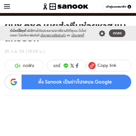
ข่าว
เข้าสู่ระบบสมาชิก
หมวดอื่นๆ
ผบช.ตชด.เผยส่งทีมช่วยหาฮ.แบ
Sanook
//s.isanook.com/sr/0/images/logo-
600
60
new-
เว็บไซต์นี้ใช้คุกกี้
เพื่อให้ท่านได้รับประสบการณ์การใช้งานที่ดีที่สุดบน เว็บไซต์
ล็กฮอว์ก
ตกลง
sanook.png
ของเรา โปรดศึกษาเพิ่มเติมที่
นโยบายความเป็นส่วนตัว
และ
นโยบายคุกกี้
20 ก.ค. 54 (18:04 น.)
Copy link
แชร์
กดฟัง
ตั้ง Sanook เป็นข่าวโปรดบน Google