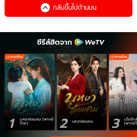
กลับขึ้นไปด้านบน
ซีรีส์ฮิตจาก
1
2
3
บุหงาซ่อนคม (พากย์
เมื่อรั
บุหงาซ่อนคม
ไทย)
(พากย์