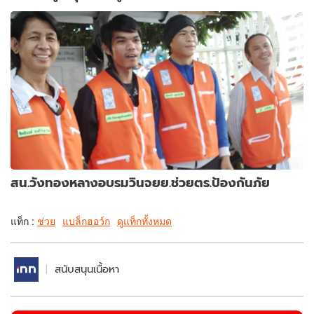
สน.วังทองหลางอบรมวินจยย.ช่วยตร.ป้องกันภัย
แท็ก :
ช่วย
แบล็กฮอว์ก
ดูแท็กทั้งหมด
สนับสนุนเนื้อหา