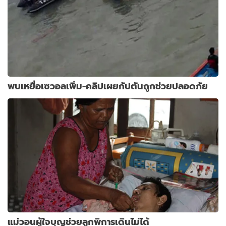
พบเหยื่อเซวอลเพิ่ม-คลิปเผยกัปตันถูกช่วยปลอดภัย
แม่วอนผู้ใจบุญช่วยลูกพิการเดินไม่ได้