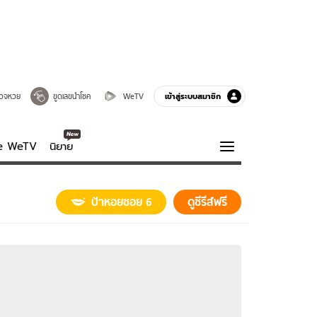
เข้าสู่ระบบสมาชิก
วจหวย
ขูดเลขนำโชค
WeTV
ve WeTV
นิยาย
รบรส
ความรู้รอบตัว
ป้าหอยซอย 6
ดูซีรีส์ฟรี
ฮาวทู
กูรู-รอบรู้