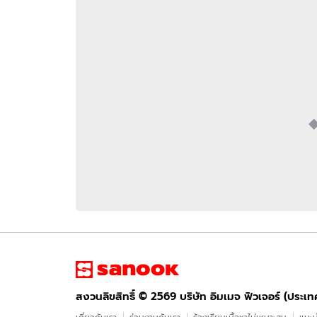
อัปเดตจีน
เช็กข่าวชัวร์
ติดตามสนุกโซเชี
ดาวน์โหลดสนุกแอปฟรี
สงวนลิขสิทธิ์ ©
2569
บริษัท อิมเมจ ฟิวเจอร์ (ประเทศไทย) จำกัด
สงวนลิขสิทธิ์ ©
2569
บริษัท อิมเมจ ฟิวเจอร์ (ประเ