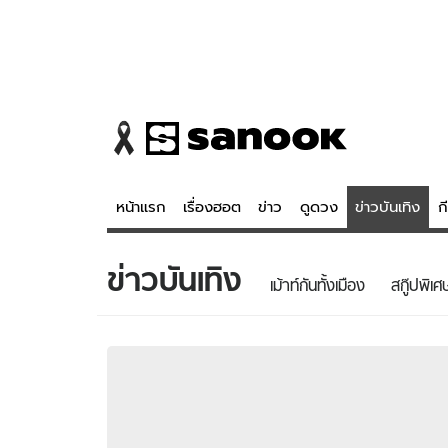
หน้าแรก
เรื่องฮอต
ข่าว
ดูดวง
ข่าวบันเทิง
ก
ข่าวบันเทิง
ข่าว
ดูดวง - 
เม้าท์กันทั้งเมือง
สกู๊ปพิเศ
เรื่องฮอต
ดูดวง
ข่าว
หวยไทย
ข่าวบันเทิง
สถิติหวยไท
ข่าวกีฬา
หวยลาว
ข่าวเศรษฐกิจ