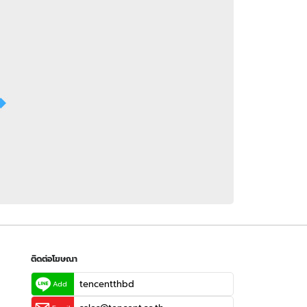
 WeTV
ติดต่อโฆษณา
tencentthbd
sales@tencent.co.th
รา
ร้องเรียนเนื้อหาไม่เหมาะสม
แนะนำติชม แจ้งปัญหาการใช้งาน
ติดต่อโฆษณา
tencentthbd
Add