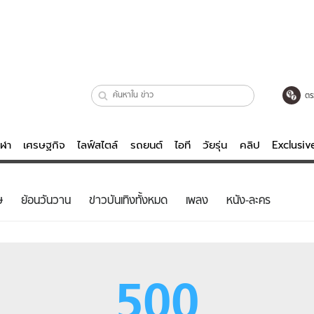
ตร
ีฬา
เศรษฐกิจ
ไลฟ์สไตล์
รถยนต์
ไอที
วัยรุ่น
คลิป
Exclusi
ตรวจหวย
ไลฟ์สไตล์
บันเทิงค
ษ
ย้อนวันวาน
ข่าวบันเทิงทั้งหมด
เพลง
หนัง-ละคร
ผู้หญิง
หนัง-ละคร
ผู้ชาย
เพลง
ย
วัยรุ่น
เกมส์
500
ไอที
คลิป
รถยนต์
พอดแคสต์