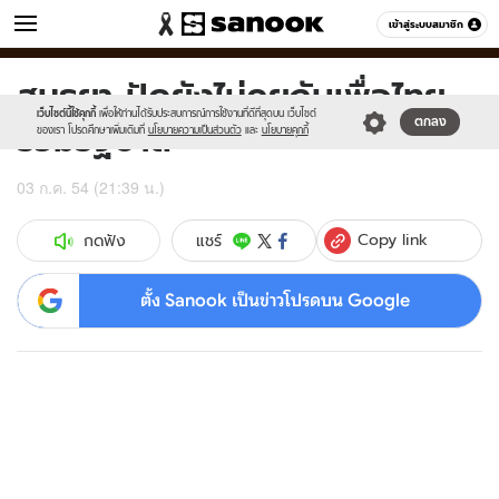
ข่าว
เข้าสู่ระบบสมาชิก
หมวดอื่นๆ
สนธยา ปัดยังไม่คุยกับเพื่อไทย
Sanook
//s.isanook.com/sr/0/images/logo-
600
60
new-
เว็บไซต์นี้ใช้คุกกี้
เพื่อให้ท่านได้รับประสบการณ์การใช้งานที่ดีที่สุดบน เว็บไซต์
ร่วมรัฐบาล
ตกลง
sanook.png
ของเรา โปรดศึกษาเพิ่มเติมที่
นโยบายความเป็นส่วนตัว
และ
นโยบายคุกกี้
03 ก.ค. 54 (21:39 น.)
Copy link
แชร์
กดฟัง
ตั้ง Sanook เป็นข่าวโปรดบน Google