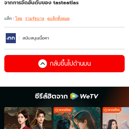
จากการจัดอันดับของ tasteatlas
แท็ก :
ไทย
ร่วมรัฐบาล
ดูแท็กทั้งหมด
สนับสนุนเนื้อหา
กลับขึ้นไปด้านบน
ซีรีส์ฮิตจาก