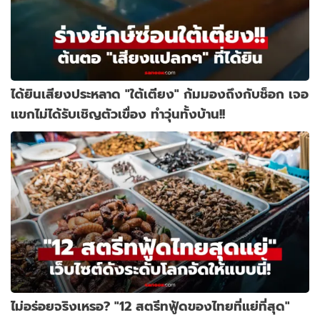
ได้ยินเสียงประหลาด "ใต้เตียง" ก้มมองถึงกับช็อก เจอ
แขกไม่ได้รับเชิญตัวเขื่อง ทำวุ่นทั้งบ้าน!!
ไม่อร่อยจริงเหรอ? "12 สตรีทฟู้ดของไทยที่แย่ที่สุด"