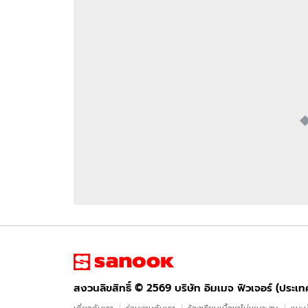
อัปเดตจีน
เช็กข่าวชัวร์
ติดตามสนุกโซเชี
ดาวน์โหลดสนุกแอปฟรี
สงวนลิขสิทธิ์ ©
2569
บริษัท อิมเมจ ฟิวเจอร์ (ประเทศไทย) จำกัด
สงวนลิขสิทธิ์ ©
2569
บริษัท อิมเมจ ฟิวเจอร์ (ประเ