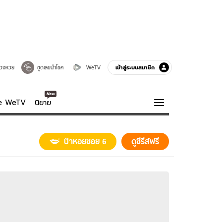
เข้าสู่ระบบสมาชิก
วจหวย
ขูดเลขนำโชค
WeTV
ve WeTV
นิยาย
รบรส
ความรู้รอบตัว
ป้าหอยซอย 6
ดูซีรีส์ฟรี
ฮาวทู
กูรู-รอบรู้