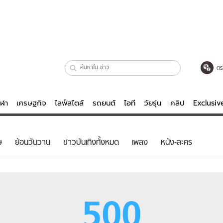
ตร
ีฬา
เศรษฐกิจ
ไลฟ์สไตล์
รถยนต์
ไอที
วัยรุ่น
คลิป
Exclusi
ตรวจหวย
ไลฟ์สไตล์
บันเทิงค
ษ
ย้อนวันวาน
ข่าวบันเทิงทั้งหมด
เพลง
หนัง-ละคร
ผู้หญิง
หนัง-ละคร
ผู้ชาย
เพลง
ย
วัยรุ่น
เกมส์
500
ไอที
คลิป
รถยนต์
พอดแคสต์