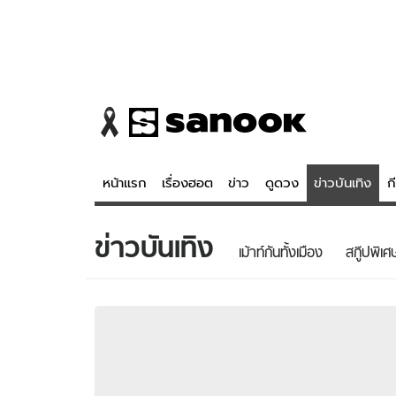
หน้าแรก
เรื่องฮอต
ข่าว
ดูดวง
ข่าวบันเทิง
ก
ข่าวบันเทิง
ข่าว
ดูดวง - 
เม้าท์กันทั้งเมือง
สกู๊ปพิเศ
เรื่องฮอต
ดูดวง
ข่าว
หวยไทย
ข่าวบันเทิง
สถิติหวยไท
ข่าวกีฬา
หวยลาว
ข่าวเศรษฐกิจ