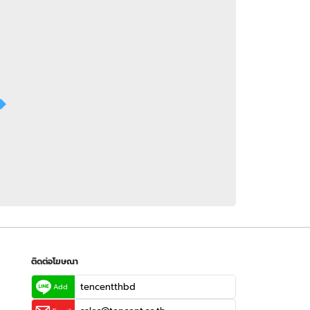
 WeTV
ติดต่อโฆษณา
tencentthbd
sales@tencent.co.th
รา
ร้องเรียนเนื้อหาไม่เหมาะสม
แนะนำติชม แจ้งปัญหาการใช้งาน
ติดต่อโฆษณา
tencentthbd
Add