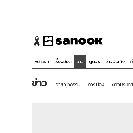
หน้าแรก
เรื่องฮอต
ข่าว
ดูดวง
ข่าวบันเทิง
ก
ข่าว
ข่าว
ดูดวง - 
อาชญากรรม
การเมือง
ต่างประเทศ
เรื่องฮอต
ดูดวง
ข่าว
หวยไทย
ข่าวบันเทิง
สถิติหวยไท
ข่าวกีฬา
หวยลาว
ข่าวเศรษฐกิจ