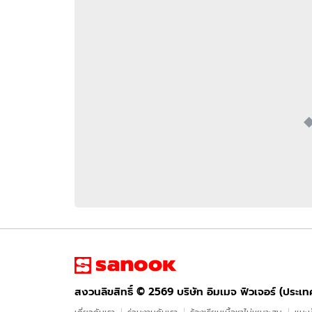
อัปเดตจีน
เช็กข่าวชัวร์
ติดตามสนุกโซเชี
ดาวน์โหลดสนุกแอปฟรี
สงวนลิขสิทธิ์ ©
2569
บริษัท อิมเมจ ฟิวเจอร์ (ประเทศไทย) จำกัด
สงวนลิขสิทธิ์ ©
2569
บริษัท อิมเมจ ฟิวเจอร์ (ประเ