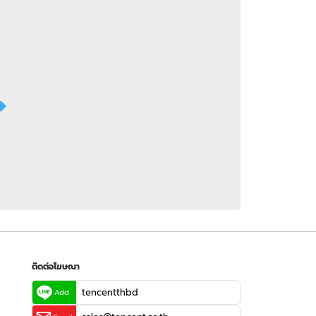
 WeTV
ติดต่อโฆษณา
tencentthbd
sales@tencent.co.th
รา
ร้องเรียนเนื้อหาไม่เหมาะสม
แนะนำติชม แจ้งปัญหาการใช้งาน
ติดต่อโฆษณา
tencentthbd
Add