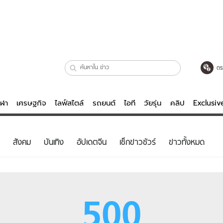
ตร
ีฬา
เศรษฐกิจ
ไลฟ์สไตล์
รถยนต์
ไอที
วัยรุ่น
คลิป
Exclusi
ตรวจหวย
ไลฟ์สไตล์
บันเทิงค
สังคม
บันเทิง
อัปเดตจีน
เช็กข่าวชัวร์
ข่าวทั้งหมด
ผู้หญิง
หนัง-ละคร
ผู้ชาย
เพลง
ย
วัยรุ่น
เกมส์
500
ไอที
คลิป
รถยนต์
พอดแคสต์