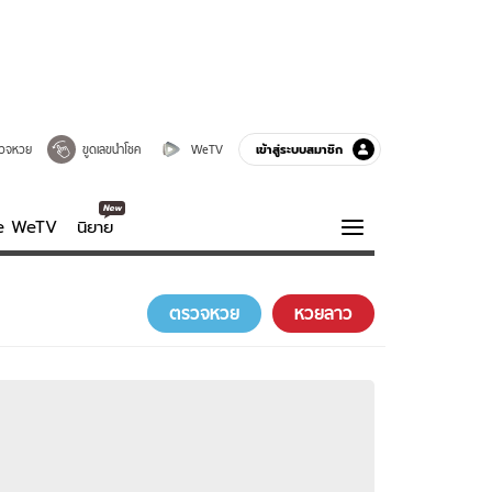
เข้าสู่ระบบสมาชิก
วจหวย
ขูดเลขนำโชค
WeTV
ve WeTV
นิยาย
รบรส
ความรู้รอบตัว
ตรวจหวย
หวยลาว
ฮาวทู
กูรู-รอบรู้