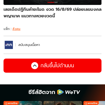
เลขเด็ดปฏิทินคำชะโนด งวด 16/8/69 ปล่อยเลขมงคล
พญานาค แนวทางหวยงวดนี้
แท็ก :
สังคม
สนับสนุนเนื้อหา
กลับขึ้นไปด้านบน
ซีรีส์ฮิตจาก