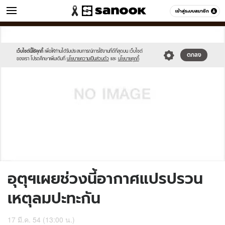
ข่าว
เข้าสู่ระบบสมาชิก
หมวดอื่นๆ
//s.isanook.com/sh/0/di/no-
Sanook
//s.isanook.com/sr/0/images/logo-
600
60
thumbnail-
new-
image.jpg
sanook.png
เว็บไซต์นี้ใช้คุกกี้
เพื่อให้ท่านได้รับประสบการณ์การใช้งานที่ดีที่สุดบน เว็บไซต์
ตกลง
ของเรา โปรดศึกษาเพิ่มเติมที่
นโยบายความเป็นส่วนตัว
และ
นโยบายคุกกี้
อุตุฯเผยช่วงนี้อากาศแปรปรวน
เหตุลมปะทะกัน
17 มี.ค. 54 (13:00 น.)