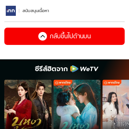
สนับสนุนเนื้อหา
กลับขึ้นไปด้านบน
ซีรีส์ฮิตจาก