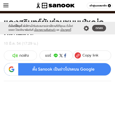
ข่าว
เข้าสู่ระบบสมาชิก
หมวดอื่นๆ
แดงสุรินทร์ยันร่วมชุมนุมใหญ่ก
Sanook
//s.isanook.com/sr/0/images/logo-
600
60
new-
เว็บไซต์นี้ใช้คุกกี้
เพื่อให้ท่านได้รับประสบการณ์การใช้งานที่ดีที่สุดบน เว็บไซต์
ทม.12มีค.
ตกลง
sanook.png
ของเรา โปรดศึกษาเพิ่มเติมที่
นโยบายความเป็นส่วนตัว
และ
นโยบายคุกกี้
10 มี.ค. 54 (17:29 น.)
Copy link
แชร์
กดฟัง
ตั้ง Sanook เป็นข่าวโปรดบน Google