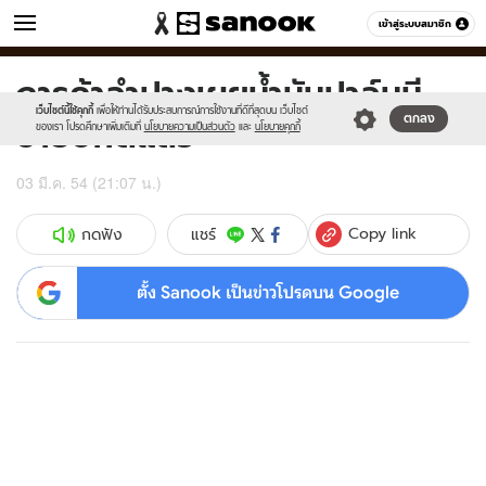
ข่าว
เข้าสู่ระบบสมาชิก
หมวดอื่นๆ
การค้าลำปางเผยน้ำมันปาล์มมี
Sanook
//s.isanook.com/sr/0/images/logo-
600
60
new-
เว็บไซต์นี้ใช้คุกกี้
เพื่อให้ท่านได้รับประสบการณ์การใช้งานที่ดีที่สุดบน เว็บไซต์
ขายปกติแล้ว
ตกลง
sanook.png
ของเรา โปรดศึกษาเพิ่มเติมที่
นโยบายความเป็นส่วนตัว
และ
นโยบายคุกกี้
03 มี.ค. 54 (21:07 น.)
Copy link
แชร์
กดฟัง
ตั้ง Sanook เป็นข่าวโปรดบน Google