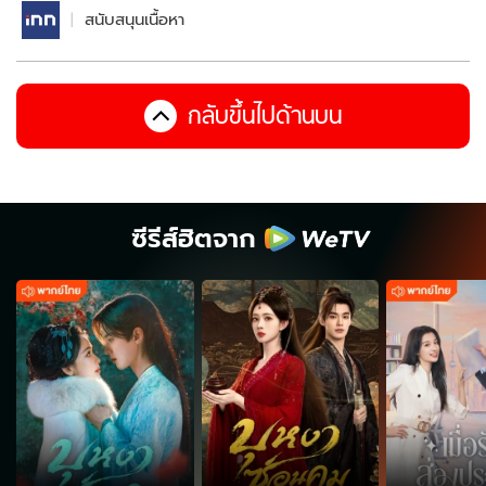
สนับสนุนเนื้อหา
กลับขึ้นไปด้านบน
ซีรีส์ฮิตจาก