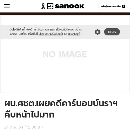
ข่าว
เข้าสู่ระบบสมาชิก
หมวดอื่นๆ
//s.isanook.com/sh/0/di/no-
Sanook
//s.isanook.com/sr/0/images/logo-
600
60
thumbnail-
new-
image.jpg
sanook.png
เว็บไซต์นี้ใช้คุกกี้
เพื่อให้ท่านได้รับประสบการณ์การใช้งานที่ดีที่สุดบน เว็บไซต์
ตกลง
ของเรา โปรดศึกษาเพิ่มเติมที่
นโยบายความเป็นส่วนตัว
และ
นโยบายคุกกี้
ผบ.ศชต.เผยคดีคาร์บอมบ์นราฯ
คืบหน้าไปมาก
21 ก.พ. 54 (12:08 น.)