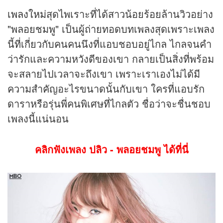
เพลงใหม่
สุดไพเราะที่ได้สาวน้อยร้อยล้านวิวอย่าง
"พลอยชมพู" เป็นผู้ถ่ายทอดบทเพลงสุดเพราะเพลง
นี้ที่เกี่ยวกับคนคนนึงที่แอบชอบอยู่ไกล ไกลจนคำ
ว่ารักและความหวังดีของเขา กลายเป็นสิ่งที่พร้อม
จะสลายไปเวลาจะถึงเขา เพราะเราเองไม่ได้มี
ความสำคัญอะไรขนาดนั้นกับเขา ใครที่แอบรัก
ดาราหรือรุ่นพี่คนพิเศษที่ไกลตัว ชื่อว่าจะชื่นชอบ
เพลงนี้แน่นอน
คลิกฟังเพลง ปลิว - พลอยชมพู ได้ที่นี่