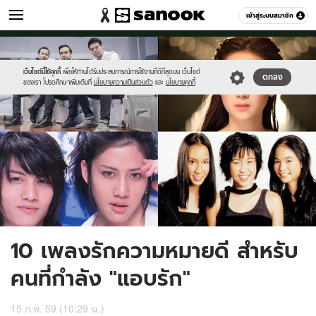
เพลง
เข้าสู่ระบบสมาชิก
หมวดอื่นๆ
//s.isanook.com/jo/0/ud/474/2374493/page.jpg
Sanook
//s.isanook.com/sr/0/images/logo-
600
60
new-
sanook.png
เว็บไซต์นี้ใช้คุกกี้
เพื่อให้ท่านได้รับประสบการณ์การใช้งานที่ดีที่สุดบน เว็บไซต์
ตกลง
ของเรา โปรดศึกษาเพิ่มเติมที่
นโยบายความเป็นส่วนตัว
และ
นโยบายคุกกี้
10 เพลงรักความหมายดี สำหรับ
คนที่กำลัง "แอบรัก"
15 ก.พ. 59 (10:29 น.)