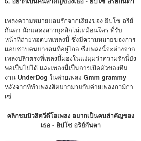
5. อยากเป็นคนสำคัญของเธอ - ยิปโซ อริย์กันตา
เพลงความหมายแอบรักจากเสียงของ ยิปโซ อริย์
กันตา นักแสดงสาวบุคลิกไม่เหมือนใคร ที่รับ
หน้าที่ถ่ายทอดบทเพลงนี้ ซึ่งมีความหมายของการ
แอบชอบคนบางคนที่อยู่ไกล ซึ่งเพลงนี้จะต่างจาก
เพลงปลิวตรงที่เพลงนี้มองในแง่มุมว่าความรักนี้ยัง
พอเป็นไปได้ และเพลงนี้เป็นการเปิดตัวของทีม
งาน
UnderDog
ในค่ายเพลง
Gmm grammy
หลังจากที่ทำ
เพลงฮิต
มากมายกับค่ายเพลงกามิกา
เซ่
คลิกชมมิวสิควีดีโอเพลง
อยากเป็นคนสำคัญของ
เธอ - ยิปโซ อริย์กันตา