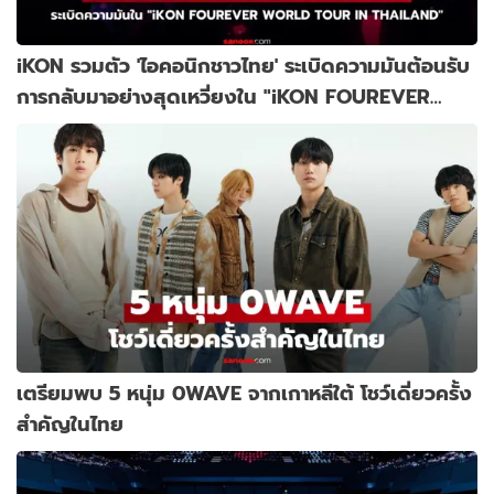
iKON รวมตัว 'ไอคอนิกชาวไทย' ระเบิดความมันต้อนรับ
การกลับมาอย่างสุดเหวี่ยงใน "iKON FOUREVER
WORLD TOUR IN THAILAND"
เตรียมพบ 5 หนุ่ม 0WAVE จากเกาหลีใต้ โชว์เดี่ยวครั้ง
สำคัญในไทย