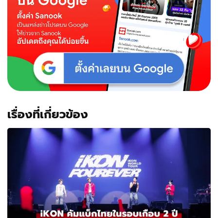
เรื่องที่เกี่ยวข้อง