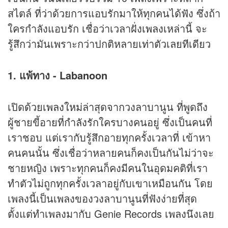
สไตล์ ที่ว่าด้วยการแอบรักมาให้ทุกคนได้ฟัง ซึ่งถ้า
ใครกำลังแอบรัก เชื่อว่าเวลาฝั่ง
เพลง
เหล่านี้ จะ
รู้สึกว่ามันเพราะกว่าปกติหลายเท่าตัวเลยทีเดียว
1. แพ้ทาง - Laba
no
on
เปิดด้วย
เพลงใหม่
ล่าสุดจากวงลาบานูน ที่พูดถึง
ผู้ชายขี้อายที่กำลังรักใครบางคนอยู่ ซึ่งเป็นคนที่
เราชอบ แต่เรากับรู้สึกอายทุกครั้งเวลาที่ เข้าหา
คนคนนั้น ซึ่งเชื่อว่าหลายคนก็คงเป็นกันไม่ว่าจะ
ชายหญิง เพราะทุกคนก็คงมีคนในอุดมคติที่เรา
ทำตัวไม่ถูกทุกครั้งเวลาอยู่กับเขาเหมือนกัน โดย
เพลงนี้เป็นเพลงของวงลาบานูนที่ฟังง่ายที่สุด
ตั้งแต่ทำเพลงมากับ Genie Records เพลงนึงเลย