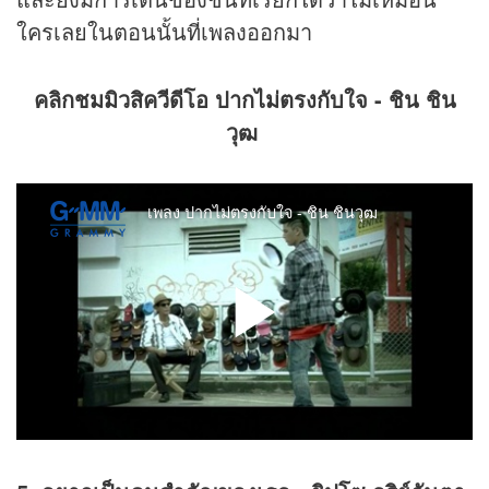
ใครเลยในตอนนั้นที่เพลงออกมา
คลิกชมมิวสิควีดีโอ ปากไม่ตรงกับใจ - ชิน ชิน
วุฒ