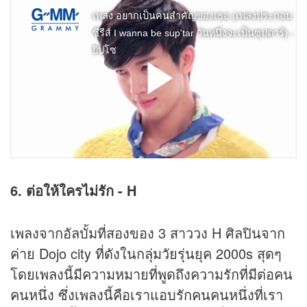
6. ต่อให้ใครไม่รัก - H
เพลงจากอัลบั้มที่สองของ 3 สาววง H ศิลปินจาก
ค่าย Dojo city ที่ดังในกลุ่มวัยรุ่นยุค 2000s สุดๆ
โดยเพลงนี้มีความหมายที่พูดถึงความรักที่มีต่อคน
คนหนึ่ง ซึ่งเพลงนี้คือเราแอบรักคนคนหนึ่งที่เรา