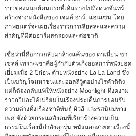
ราวของมนุษย์คนแรกที่เดินทางไปถึงดวงจันทร์
สร้างจาก
หนัง
สือของ เจมส์ อาร์. แฮนเซน โดย
ภาพยนตร์จะเผยเรื่องราวการเสียสละและความ
สำคัญที่มีต่ออาร์มสตรองและต่อชาติ
เชื่อว่านี่คือการกลับมาล้าง
แค้น
ของ ดาเมี่ยน ชา
เซลล์ เพราะเขาคือผู้กำกับตัวเก็งออสการ์
หนัง
ยอด
เยี่ยมเมื่อ 2 ปีก่อน ด้วยหนังอย่าง La La Land ซึ่ง
เป็นขวัญใจมหาชนและฮอลลีวู้ดอย่างไรคำติติง
แต่ก็ต้องกลับแพ้ให้หนังอย่าง Moonlight ที่งดงาม
ราวกวีและได้เปรียบในเรื่องประเด็นการยอมรับ
ความต่างทั้งเรื่องชาติพันธุ์ ผิวสี และรสนิยมทาง
เพศ ซึ่งด้วยกระแสสังคมที่เรียกร้องความเป็น
ธรรมในเรื่องนี้กำลังคุกรุ่น หนังนอกสายตาเรื่องนี้
จึงชนะหนังของชาเซลล์ไปแบบเหนือความคาด