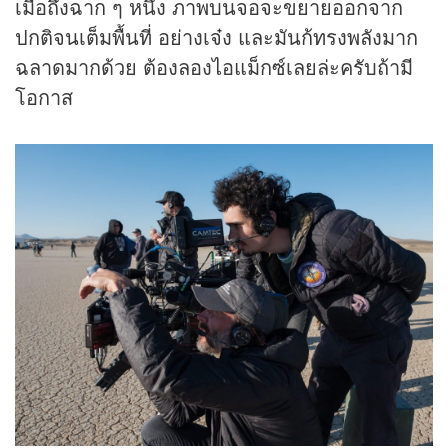
เมื่อถึงฉาก ๆ หนึ่ง ภาพบนจอจะขยายออกจาก
ปกติจนเต็มพื้นที่ อย่างเจ๋ง และมันก้ทรงพลังมาก
ฉลาดมากด้วย ต้องลองไอแม็กซ์เลยล่ะครับถ้ามี
โอกาส