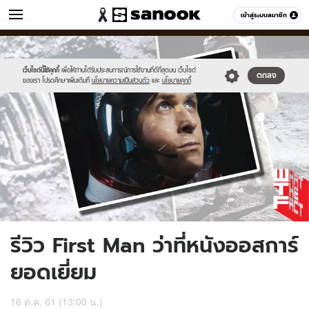
หนัง-ละคร
เข้าสู่ระบบสมาชิก
หมวดอื่นๆ
//s.isanook.com/mv/0/ud/16/81661/81661-
Sanook
//s.isanook.com/sr/0/images/logo-
600
60
thumbnail.jpg
new-
sanook.png
เว็บไซต์นี้ใช้คุกกี้
เพื่อให้ท่านได้รับประสบการณ์การใช้งานที่ดีที่สุดบน เว็บไซต์
ตกลง
ของเรา โปรดศึกษาเพิ่มเติมที่
นโยบายความเป็นส่วนตัว
และ
นโยบายคุกกี้
รีวิว First Man ว่าที่หนังออสการ์
ยอดเยี่ยม
16 ต.ค. 61 (13:00 น.)