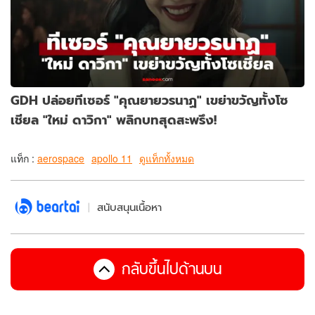
GDH ปล่อยทีเซอร์ "คุณยายวรนาฏ" เขย่าขวัญทั้งโซ
เชียล "ใหม่ ดาวิกา" พลิกบทสุดสะพรึง!
แท็ก :
aerospace
apollo 11
ดูแท็กทั้งหมด
สนับสนุนเนื้อหา
กลับขึ้นไปด้านบน