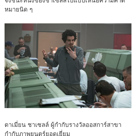
หมายนิด ๆ
ดาเมี่ยน ชาเซลล์ ผู้กำกับรางวัลออสการ์สาขา
กำกับภาพยนตร์ยอดเยี่ยม