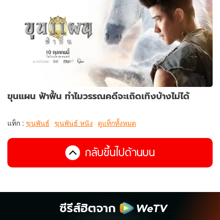
ขุนแผน ฟ้าฟื้น ทำไมวรรณคดีจะเถิดเทิงบ้างไม่ได้
แท็ก :
ขุนพันธ์
ขุนพันธ์ หนัง
ดูแท็กทั้งหมด
กลับขึ้นไปด้านบน
ซีรีส์ฮิตจาก