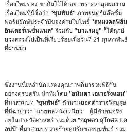
เรื่องใหม่ของเขากันไว้ได้เลย เพราะล่าสุดผลงาน
เรื่องใหม่ที่มีชื่อว่า
"ขุนพันธ์"
ภาพยนตร์แอ๊คชั่น
ฟอร์มยักษ์ประจำปีของค่ายใบโพธิ์
"สหมงคลฟิล์ม
อินเตอร์เนชั่นแนล"
ร่วมกับ
"บาแรมยู"
ก็ได้ฤกษ์
บวงสรวงไปเป็นที่เรียบร้อยเมื่อวันที่ 21 กุมภาพันธ์
ที่ผ่านมา
ซึ่งงานนี้เหล่านักแสดงคุณภาพก็มาร่วมพิธีกัน
อย่างครบครัน นำทีมโดย
"อนันดา เอเวอริ่งแฮม"
ที่มาสวมบท
"ขุนพันธ์"
ตำนานยอดตำรวจวีรบุรุษ
ที่มีฉายาว่า "นายพล
หนัง
เหนียว" ผู้มีตัวตนจริง
อยู่ในประวัติศาสตร์ ร่วมด้วย "
กฤษดา สุโกศล แค
ลปป์
" ที่มาสวมบทวายร้ายคู่ปรับของขุนพันธ์ รวม