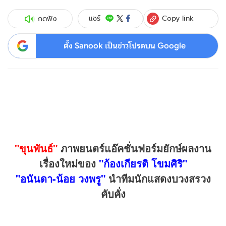
Copy link
แชร์
กดฟัง
ตั้ง Sanook เป็นข่าวโปรดบน Google
"ขุนพันธ์"
ภาพยนตร์แอ๊คชั่นฟอร์มยักษ์ผลงาน
เรื่องใหม่ของ
"ก้องเกียรติ โขมศิริ"
"อนันดา-น้อย วงพรู"
นำทีมนักแสดงบวงสรวง
คับคั่ง