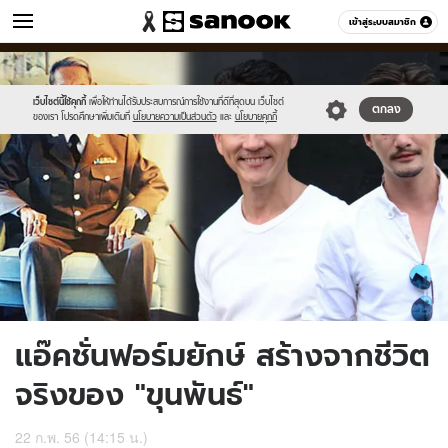
หนัง-ละคร
เข้าสู่ระบบสมาชิก
หมวดอื่นๆ
//s.isanook.com/mv/0/ud/6/33910/koon-
Sanook
//s.isanook.com/sr/0/images/logo-
600
60
ss.jpg
new-
sanook.png
เว็บไซต์นี้ใช้คุกกี้
เพื่อให้ท่านได้รับประสบการณ์การใช้งานที่ดีที่สุดบน เว็บไซต์
ตกลง
ของเรา โปรดศึกษาเพิ่มเติมที่
นโยบายความเป็นส่วนตัว
และ
นโยบายคุกกี้
แอ๊คชั่นฟอร์มยักษ์ สร้างจากชีวิต
จริงของ "ขุนพันธ์"
22 ก.พ. 56 (14:15 น.)