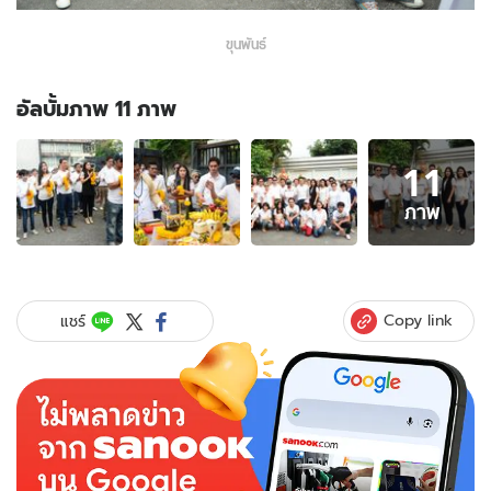
ขุนพันธ์
อัลบั้มภาพ 11 ภาพ
อัลบั้ม
11
ภาพ
11
ภาพ
ภาพ
ของ
แอ๊คชั่น
ฟอร์ม
ยักษ์
Copy link
แชร์
สร้าง
จาก
ชีวิต
จริง
ของ
"ขุน
พันธ์"