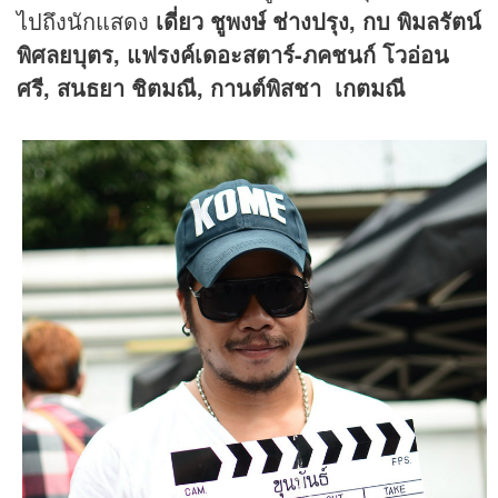
ไปถึงนักแสดง
เดี่ยว ชูพงษ์ ช่างปรุง,
กบ พิมลรัตน์
พิศลยบุตร
, แฟรงค์เดอะสตาร์-ภคชนก์ โวอ่อน
ศรี, สนธยา ชิตมณี, กานต์พิสชา เกตมณี