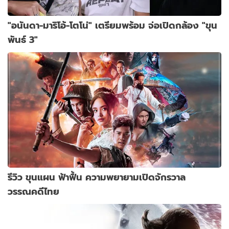
"อนันดา-มาริโอ้-โตโน่" เตรียมพร้อม จ่อเปิดกล้อง "ขุน
พันธ์ 3"
รีวิว ขุนแผน ฟ้าฟื้น ความพยายามเปิดจักรวาล
วรรณคดีไทย