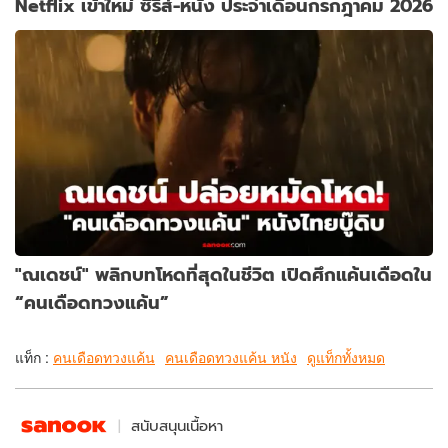
Netflix เข้าใหม่ ซีรีส์-หนัง ประจำเดือนกรกฎาคม 2026
"ณเดชน์" พลิกบทโหดที่สุดในชีวิต เปิดศึกแค้นเดือดใน
“คนเดือดทวงแค้น”
แท็ก :
คนเดือดทวงแค้น
คนเดือดทวงแค้น หนัง
ดูแท็กทั้งหมด
สนับสนุนเนื้อหา