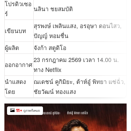
โปรดิวเซอ
นลินา ชยสมบัติ
ร์
สุรพงษ์ เพลินแสง, อรอุษา ดอนไสว,
เขียนบท
ปัญญ์ หอมชื่น
ผู้ผลิต
จังก้า สตูดิโอ
23 กรกฎาคม 2569 เวลา 14.00 น.
ออกอากาศ
ทาง Netflix
นำแสดง
ณเดชน์ คูกิมิยะ, ต้าห์อู๋ พิทยา แซ่ฉั่ว,
โดย
ชัยวัฒน์ ทองแสง
11
+
ดูภาพทั้งหมด