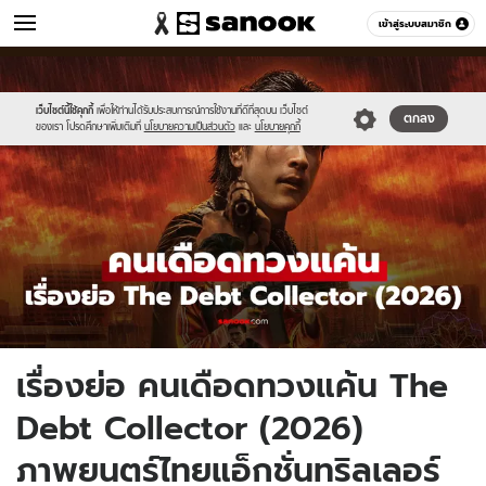
หนัง-ละคร
เข้าสู่ระบบสมาชิก
หมวดอื่นๆ
//s.isanook.com/mv/0/ud/37/188958/new-
Sanook
//s.isanook.com/sr/0/images/logo-
600
60
thumbnail1200x720-
new-
v2-
sanook.png
เว็บไซต์นี้ใช้คุกกี้
เพื่อให้ท่านได้รับประสบการณ์การใช้งานที่ดีที่สุดบน เว็บไซต์
ตกลง
ของเรา โปรดศึกษาเพิ่มเติมที่
นโยบายความเป็นส่วนตัว
และ
นโยบายคุกกี้
20.jpg
เรื่องย่อ คนเดือดทวงแค้น The
Debt Collector (2026)
ภาพยนตร์ไทยแอ็กชั่นทริลเลอร์