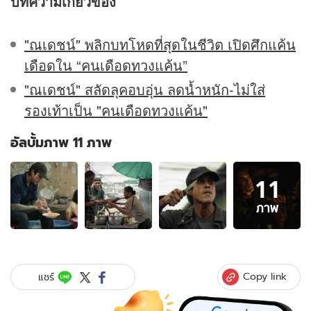
บทความเกี่ยวข้อง
"ณเดชน์" พลิกบทโหดที่สุดในชีวิต เปิดศึกแค้น
เดือดใน “คนเดือดทวงแค้น”
"ณเดชน์" สลัดลุคอบอุ่น ลดน้ำหนัก-ไม่ใส่
รองเท้าเป็น "คนเดือดทวงแค้น"
อัลบั้มภาพ 11 ภาพ
อัลบั้ม
11
ภาพ
11
ภาพ
ภาพ
ของ
เรื่อง
ย่อ
คน
Copy link
แชร์
เดือด
ทวง