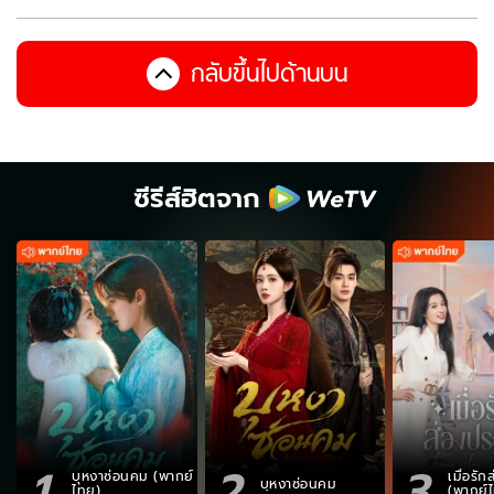
กลับขึ้นไปด้านบน
ซีรีส์ฮิตจาก
1
2
3
บุหงาซ่อนคม (พากย์
เมื่อรั
บุหงาซ่อนคม
ไทย)
(พากย์