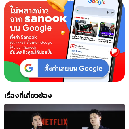
แค้น
The
Debt
Collector
(2026)
ภาพยนตร์
ไทย
แอ็
กชั่
นท
ริล
เลอ
ร์
เรื่องที่เกี่ยวข้อง