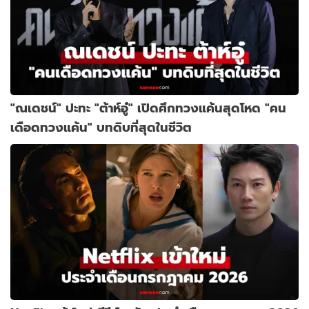
"ณเดชน์" ปะทะ "ต้าห์อู๋" เปิดศึกทวงแค้นสุดโหด "คน
เดือดทวงแค้น" บทดิบที่สุดในชีวิต