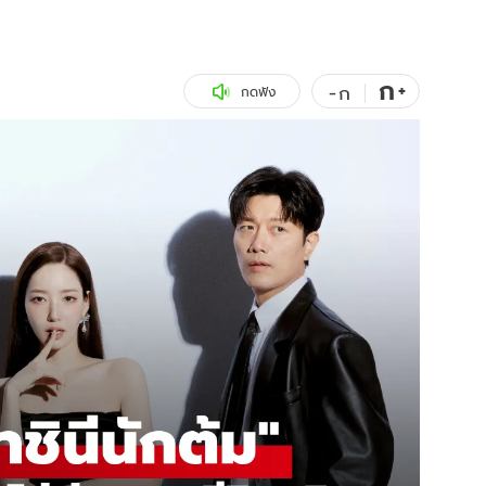
สุขภาพ
ดูทีวี
เที่ยว-กิน
WeTV
ก
+
-
ก
กดฟัง
Tasteful Thailand
Exclusive
Sanook Choice
นิยาย
ยลได้ที่
ร่วมงานกับเ