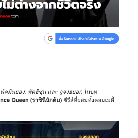
ตั้ง Sanook เป็นข่าวโปรดบน Google
ก
ในบท
พัคมินยอง, พัคฮีซุน และ จูจงฮยอก
ซีรีส์ที่ผสมทั้งคอมเมดี้
nce Queen (ราชินีนักต้ม)