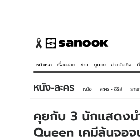
หน้าแรก
เรื่องฮอต
ข่าว
ดูดวง
ข่าวบันเทิง
ก
หนัง-ละคร
ข่าว
ดูดวง - 
หนัง
ละคร - ซีรีส์
รายก
เรื่องฮอต
ดูดวง
ข่าว
หวยไทย
คุยกับ 3 นักแสดง
ข่าวบันเทิง
สถิติหวยไท
Queen เคมีล้นจอจน
ข่าวกีฬา
หวยลาว
ข่าวเศรษฐกิจ