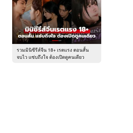
สัปดาห์
ของ
หมวด
ละคร
 WeTV
-
ซี
รีส์
รวมมินิซีรีส์จีน 18+ เรตแรง ตอนสั้น
จบไว แซ่บถึงใจ ต้องเปิดดูคนเดียว
ติดต่อโฆษณา
tencentthbd
sales@tencent.co.th
รา
ร้องเรียนเนื้อหาไม่เหมาะสม
แนะนำติชม แจ้งปัญหาการใช้งาน