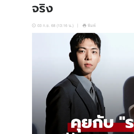
จริง
อัปเดตจีน
เช็กข่าวชัวร์
03 ก.ย. 68 (13:16 น.)
พิมพ์
ติดตามสนุกโซเชี
ดาวน์โหลดสนุกแอปฟรี
สงวนลิขสิทธิ์ ©
2569
บริษัท อิมเมจ ฟิวเจอร์ (ประเทศไทย) จำกัด