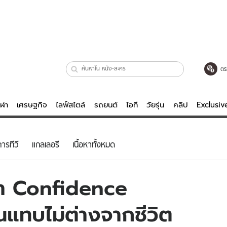
ตร
ีฬา
เศรษฐกิจ
ไลฟ์สไตล์
รถยนต์
ไอที
วัยรุ่น
คลิป
Exclusi
ตรวจหวย
ไลฟ์สไตล์
บันเทิงค
ารทีวี
แกลเลอรี
เนื้อหาทั้งหมด
ผู้หญิง
หนัง-ละคร
ผู้ชาย
เพลง
นำ Confidence
ย
วัยรุ่น
เกมส์
แทบไม่ต่างจากชีวิต
ไอที
คลิป
รถยนต์
พอดแคสต์