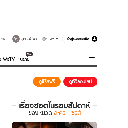
เข้าสู่ระบบสมาชิก
วจหวย
ขูดเลขนำโชค
WeTV
ve WeTV
นิยาย
รบรส
ความรู้รอบตัว
ดูซีรีส์ฟรี
ดูทีวีออนไลน์
ฮาวทู
กูรู-รอบรู้
เรื่องฮอตในรอบสัปดาห์
เรื่อง
ของ
หมวด
ละคร - ซีรีส์
ฮอต
ใน
รอบ