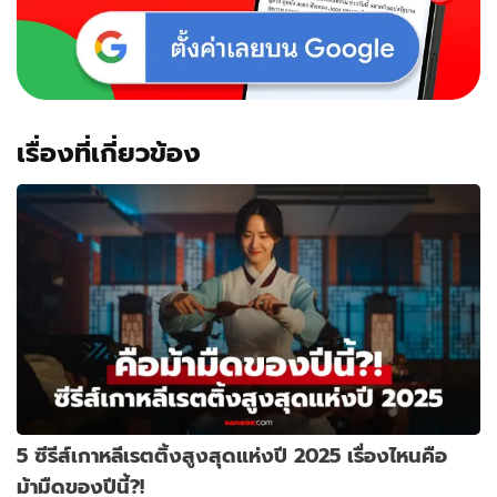
เกาหลี
ย้อน
ยุค
โร
แมน
ติก
คอ
เรื่องที่เกี่ยวข้อง
เม
ดี้
5 ซีรีส์เกาหลีเรตติ้งสูงสุดแห่งปี 2025 เรื่องไหนคือ
ม้ามืดของปีนี้?!