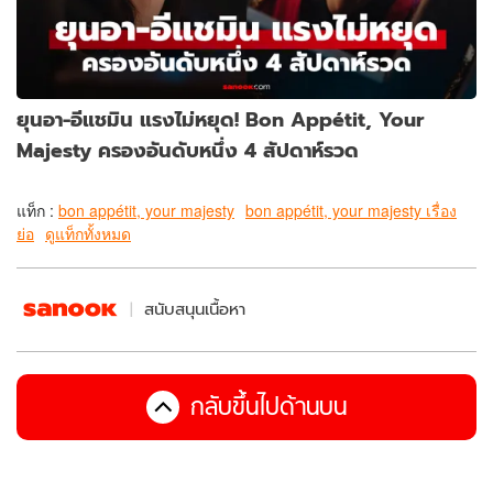
ยุนอา-อีแชมิน แรงไม่หยุด! Bon Appétit, Your
Majesty ครองอันดับหนึ่ง 4 สัปดาห์รวด
แท็ก :
bon appétit, your majesty
bon appétit, your majesty เรื่อง
ย่อ
ดูแท็กทั้งหมด
สนับสนุนเนื้อหา
กลับขึ้นไปด้านบน