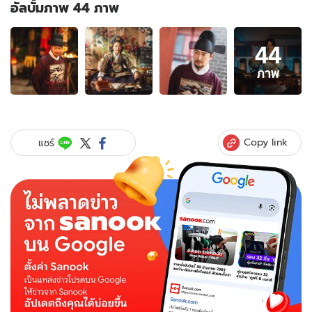
อัลบั้มภาพ 44 ภาพ
อัลบั้ม
44
ภาพ
44
ภาพ
ภาพ
ของ
เรื่อง
ย่อ
Bon
Copy link
แชร์
Appétit,
Your
Majesty
เมนู
รัก
พิชิต
ใจ
ราชา
(2025)
ซี
รีส์