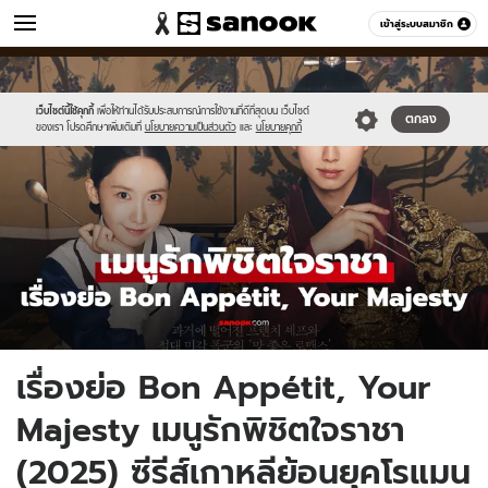
หนัง-ละคร
เข้าสู่ระบบสมาชิก
หมวดอื่นๆ
//s.isanook.com/mv/0/ud/37/185107/new-
Sanook
//s.isanook.com/sr/0/images/logo-
600
60
thumbnail1200x720-
new-
v2-
sanook.png
เว็บไซต์นี้ใช้คุกกี้
เพื่อให้ท่านได้รับประสบการณ์การใช้งานที่ดีที่สุดบน เว็บไซต์
ตกลง
ของเรา โปรดศึกษาเพิ่มเติมที่
นโยบายความเป็นส่วนตัว
และ
นโยบายคุกกี้
20.jpg
เรื่องย่อ Bon Appétit, Your
Majesty เมนูรักพิชิตใจราชา
(2025) ซีรีส์เกาหลีย้อนยุคโรแมน