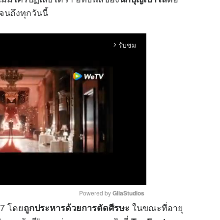
นถึงทุกวันนี้
รับชม
arrow_forward_ios
Powered by 
GliaStudios
67 โดย
ในขณะที่อายุ
ถูกประหารด้วยการตัดศีรษะ