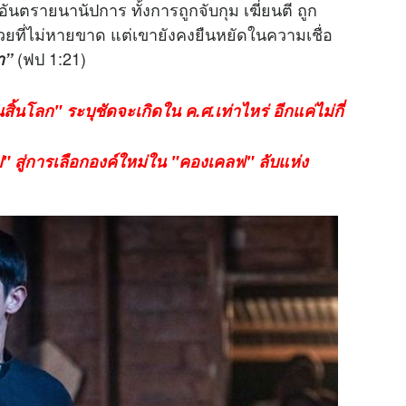
นตรายนานัปการ ทั้งการถูกจับกุม เฆี่ยนตี ถูก
่วยที่ไม่หายขาด แต่เขายังคงยืนหยัดในความเชื่อ
(ฟป 1:21)
า”
สิ้นโลก" ระบุชัดจะเกิดใน ค.ศ.เท่าไหร่ อีกแค่ไม่กี่
ป" สู่การเลือกองค์ใหม่ใน "คองเคลฟ" ลับแห่ง