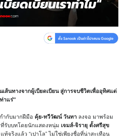
ตั้ง Sanook เป็นข่าวโปรดบน Google
ส้นทางจากผู้เบียดเบียน สู่การจบชีวิตเพื่ออุทิศแด่
ท่าแร่"
้กำกับมากฝีมือ
ลงจอ มาพร้อม
คุ้ย-ทวีวัฒน์ วันทา
รที่รับบทโดยนักแสดงหนุ่ม
เจมส์-จิรายุ ตั้งศรีสุข
ท้จริงแล้ว “เปาโล” ไม่ใช่เพียงชื่อที่น่าสะเทือน