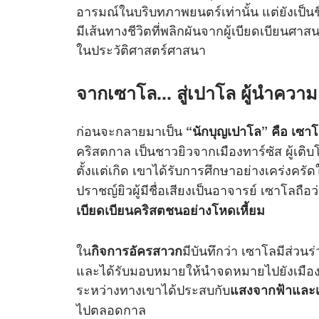
อารมณ์ในบริบทภาพยนตร์เท่านั้น แต่ยังเป็น
มีเส้นทางชีวิตที่พลิกผันจากผู้เบียดเบียนศาสน
ในประวัติศาสตร์ศาสนา
จากเซาโล... สู่เปาโล ผู้นำความ
ก่อนจะกลายมาเป็น
“นักบุญเปาโล” คือ เซา
คริสตกาล เป็นชาวยิวจากเมืองทาร์ซัส ผู้เติ
ตั้งแต่เกิด เขาได้รับการศึกษาอย่างเคร่งคร
ปราชญ์ยิวผู้มีชื่อเสียงเป็นอาจารย์ เซาโลถื
เบียดเบียนคริสตชนอย่างโหดเหี้ยม
ใน
มีบันทึกว่า เซาโลมีส่ว
กิจการอัครสาวก
และได้รับมอบหมายให้นำจดหมายไปยังเมืองดาม
ระหว่างทางเขาได้ประสบกับ
แสงจากฟ้าและเ
ไปตลอดกาล