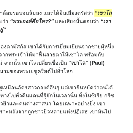
กฟ้าล้อมรอบจนล้มลง และได้ยินเสียงตรัสว่า
“เซาโล
บว่า
และเสียงนั้นตอบว่า
“พระองค์คือใคร?”
“เรา
ู่”
งดามัสกัส เขาได้รับการเยี่ยมเยียนจากชายผู้หนึ่ง
จากพระเจ้าให้มาฟื้นสายตาให้เซาโล พร้อมกับ
่ จากนั้น เซาโลเปลี่ยนชื่อเป็น
“เปาโล” (Paul)
นามของพระเยซูคริสต์ไปทั่วโลก
ซูเหมือนอัครสาวกองค์อื่นๆ แต่เขายืนหยัดว่าตนได้
ไปทั่วดินแดนที่รู้จักในเวลานั้น ทั้งในซีเรีย กรีซ
ชาวยิวและคนต่างศาสนา โดยเฉพาะอย่างยิ่ง เขา
ราะหลังจากถูกชาวยิวหลายแห่งปฏิเสธ เขาหันไป