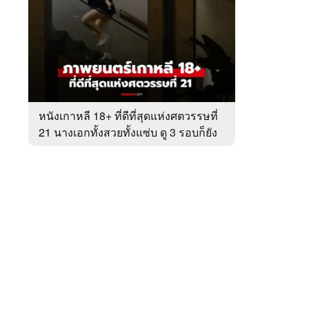
สัปดาห์
ของ
หมวด
หนัง
 WeTV
หนังเกาหลี 18+ ที่ดีที่สุดแห่งศตวรรษที่
21 นางเอกทั้งสวยทั้งแซ่บ ดู 3 รอบก็ยัง
ติดต่อโฆษณา
ไม่เบื่อ
tencentthbd
sales@tencent.co.th
รา
ร้องเรียนเนื้อหาไม่เหมาะสม
แนะนำติชม แจ้งปัญหาการใช้งาน