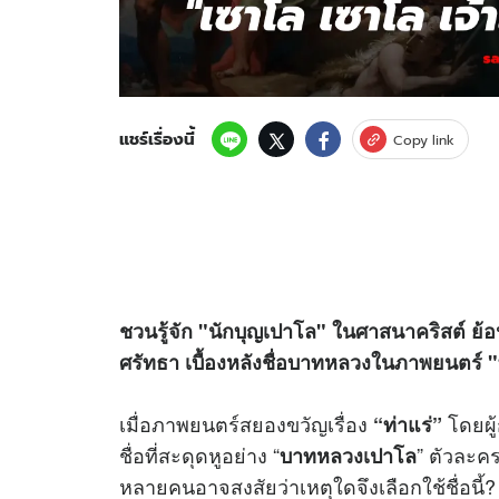
แชร์เรื่องนี้
Copy link
ชวนรู้จัก "นักบุญเปาโล" ในศาสนาคริสต์ ย้อนเ
ศรัทธา เบื้องหลังชื่อบาทหลวงในภาพยนตร์ "
เมื่อภาพยนตร์สยองขวัญเรื่อง
โดยผู
“ท่าแร่”
ชื่อที่สะดุดหูอย่าง “
” ตัวละค
บาทหลวงเปาโล
หลายคนอาจสงสัยว่าเหตุใดจึงเลือกใช้ชื่อนี้? แ