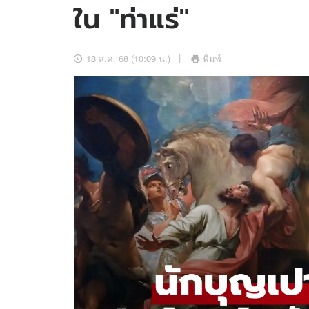
ใน "ท่าแร่"
อัปเดตจีน
เช็กข่าวชัวร์
18 ส.ค. 68 (10:09 น.)
พิมพ์
ติดตามสนุกโซเชี
ดาวน์โหลดสนุกแอปฟรี
สงวนลิขสิทธิ์ ©
2569
บริษัท อิมเมจ ฟิวเจอร์ (ประเทศไทย) จำกัด