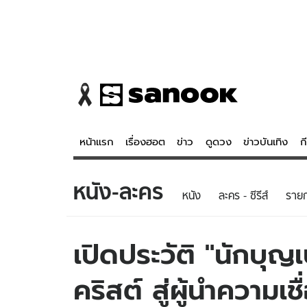
หน้าแรก
เรื่องฮอต
ข่าว
ดูดวง
ข่าวบันเทิง
ก
หนัง-ละคร
ข่าว
ดูดวง - 
หนัง
ละคร - ซีรีส์
รายก
เรื่องฮอต
ดูดวง
ข่าว
หวยไทย
เปิดประวัติ "นักบุญ
ข่าวบันเทิง
สถิติหวยไท
คริสต์ สู่ผู้นำความเ
ข่าวกีฬา
หวยลาว
ข่าวเศรษฐกิจ