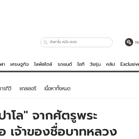
ตร
ีฬา
เศรษฐกิจ
ไลฟ์สไตล์
รถยนต์
ไอที
วัยรุ่น
คลิป
Exclusi
ตรวจหวย
ไลฟ์สไตล์
บันเทิงค
ารทีวี
แกลเลอรี
เนื้อหาทั้งหมด
ผู้หญิง
หนัง-ละคร
ผู้ชาย
เพลง
เปาโล" จากศัตรูพระ
ย
วัยรุ่น
เกมส์
ชื่อ เจ้าของชื่อบาทหลวง
ไอที
คลิป
รถยนต์
พอดแคสต์