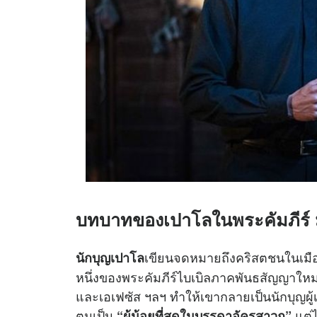
บทบาทของเปาโลในพระคัมภีร์ 
เขียนจดหมายถึงคริสตชนในเมือง
นักบุญเปาโล
หนึ่งของพระคัมภีร์ไบเบิลภาคพันธสัญญาใหม
และเอเฟซัส ฯลฯ ทำให้เขากลายเป็นนักบุญผู้เ
ตนเป็น
แต่ไ
“ผู้น้อยที่สุดในบรรดาอัครสาวก”