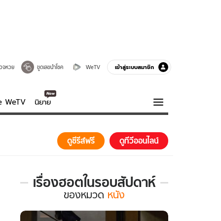
เข้าสู่ระบบสมาชิก
วจหวย
ขูดเลขนำโชค
WeTV
ve WeTV
นิยาย
รบรส
ความรู้รอบตัว
ดูซีรีส์ฟรี
ดูทีวีออนไลน์
ฮาวทู
กูรู-รอบรู้
เรื่องฮอตในรอบสัปดาห์
เรื่อง
ของ
หมวด
หนัง
ฮอต
ใน
รอบ