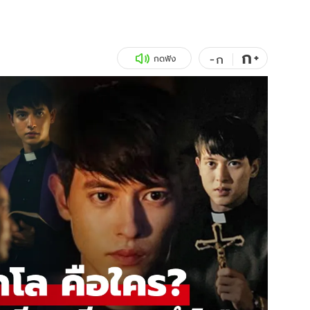
สุขภาพ
ดูทีวี
เที่ยว-กิน
WeTV
ก
+
-
ก
กดฟัง
Tasteful Thailand
Exclusive
Sanook Choice
นิยาย
ยลได้ที่
ร่วมงานกับเ