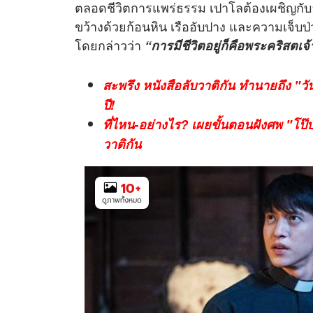
ตลอดชีวิตการแพร่ธรรม เปาโลต้องเผชิญกับอั
ขว้างด้วยก้อนหิน เรืออับปาง และความเจ็บป
โดยกล่าวว่า
“การมีชีวิตอยู่ก็คือพระคริสตเจ้
สะพรึง หนังสือลับวาติกัน ทำนายถึง "วัน
ปี!
ที่ไหน-อย่างไร? เผยขั้นตอนฝังศพ "โป๊
วาติกัน
10
+
ดูภาพทั้งหมด