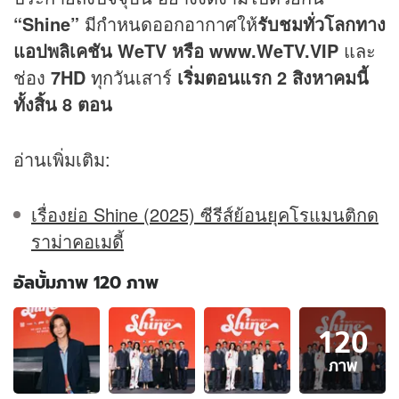
“Shine”
มีกำหนดออกอากาศให้
รับชมทั่วโลกทาง
แอปพ
ลิ
เคชัน WeTV หรือ www.WeTV.VIP
และ
ช่อง
7HD
ทุกวันเสาร์
เริ่มตอนแรก 2 สิงหาคมนี้
ทั้งสิ้น 8 ตอน
อ่านเพิ่มเติม:
เรื่องย่อ Shine (2025) ซีรีส์ย้อนยุคโรแมนติกด
ราม่าคอเมดี้
อัลบั้มภาพ 120 ภาพ
อัลบั้ม
120
ภาพ
120
ภาพ
ภาพ
ของ