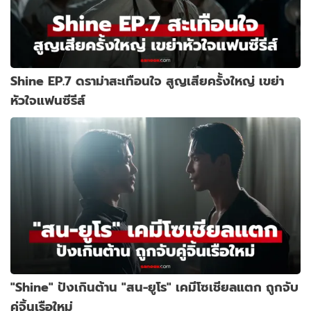
Shine EP.7 ดราม่าสะเทือนใจ สูญเสียครั้งใหญ่ เขย่า
หัวใจแฟนซีรีส์
"Shine" ปังเกินต้าน "สน-ยูโร" เคมีโซเชียลแตก ถูกจับ
คู่จิ้นเรือใหม่