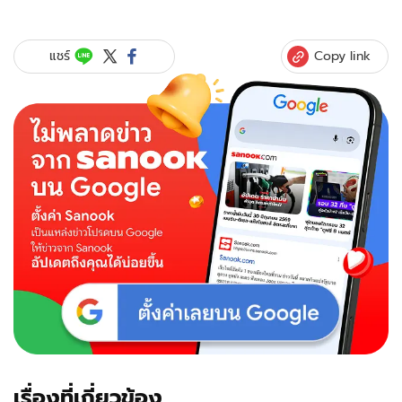
มาย-
อาโป
นำ
Copy link
แชร์
ทีม
เปิด
ตัว
"Shine"
โปร
เจ
กต์
Gay
Series
ฟอร์ม
ยักษ์
เขย่า
วงการ
ซี
รีส์
ไทย
เรื่องที่เกี่ยวข้อง