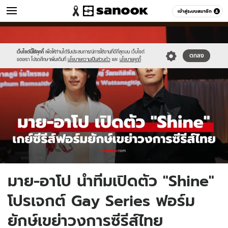
หนัง-ละคร
เข้าสู่ระบบสมาชิก
หมวดอื่นๆ
//s.isanook.com/mv/0/ud/36/182423/new-
Sanook
//s.isanook.com/sr/0/images/logo-
600
60
thumbnail1200x720-
new-
v2(70).jpg
sanook.png
เว็บไซต์นี้ใช้คุกกี้
เพื่อให้ท่านได้รับประสบการณ์การใช้งานที่ดีที่สุดบน เว็บไซต์
ตกลง
ของเรา โปรดศึกษาเพิ่มเติมที่
นโยบายความเป็นส่วนตัว
และ
นโยบายคุกกี้
มาย-อาโป นำทีมเปิดตัว "Shine"
โปรเจกต์ Gay Series ฟอร์ม
ยักษ์เขย่าวงการซีรีส์ไทย