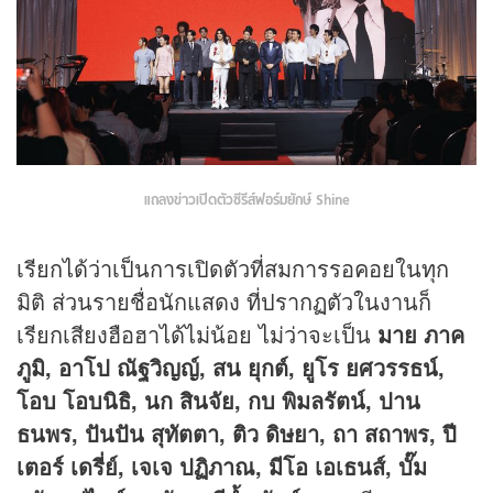
แถลงข่าวเปิดตัวซีรีส์ฟอร์มยักษ์ Shine
เรียกได้ว่าเป็นการเปิดตัวที่สมการรอคอยในทุก
มิติ ส่วนรายชื่อนักแสดง ที่ปรากฏตัวในงานก็
เรียกเสียงฮือฮาได้ไม่น้อย ไม่ว่าจะเป็น
มาย ภาค
ภูมิ, อาโป ณัฐวิญญ์, สน ยุกต์, ยูโร ยศวรรธน์,
โอบ โอบนิธิ, นก สินจัย, กบ พิมลรัตน์, ปาน
ธนพร, ปันปัน สุทัตตา, ติว ดิษยา, ถา สถาพร, ปี
เตอร์ เดรี่ย์, เจเจ ปฏิภาณ, มีโอ เอเธนส์, บั๊ม