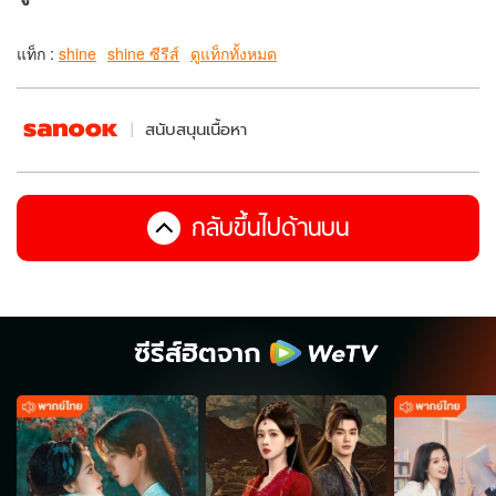
แท็ก :
shine
shine ซีรีส์
ดูแท็กทั้งหมด
สนับสนุนเนื้อหา
กลับขึ้นไปด้านบน
ซีรีส์ฮิตจาก