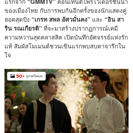
แรกจาก
“GMMTV”
คอนเทนต์โพรไวเดอร์ชั้นนำ
ของเมืองไทย กับการพบกันอีกครั้งของนักแสดงคู่
ฮอตสุดปัง
“เกรท สพล อัศวมั่นคง”
และ
“
อิน สา
ริน รณเกียรติ”
ที่จะมาสร้างปรากฏการณ์เคมี
ความหวานสุดคลาสสิค เปิดบันทึกอัศจรรย์แห่งรัก
แท้ สัมผัสโมเมนต์ชวนเขินแรกพบสบตาจารึกใน
ใจ
50
+
ดูภาพทั้งหมด