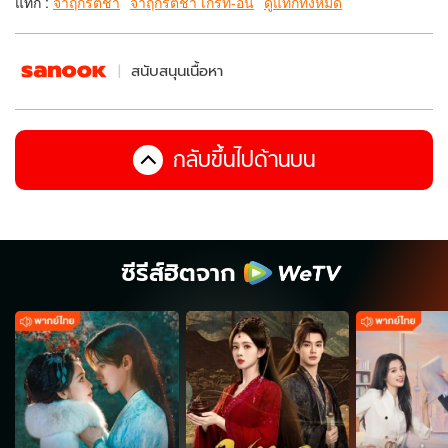
แท็ก :
จาฤกรติชา
จาฤกรติชา เกรท-อิน
ดูแท็กทั้งหมด
สนับสนุนเนื้อหา
กลับขึ้นไปด้านบน
ซีรีส์ฮิตจาก