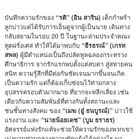
บันทึกความรักของ
“รติ” (อิน สาริน)
เด็กกำพร้า
ลูกบ่าวแต่ได้รับการเอ็นดูจากผู้เป็นนาย เดินทาง
กลับสยามในรอบ 20 ปี ในฐานะล่ามประจำคณะ
ทูตฝรั่งเศส ทำให้ได้มาพบกับ
“ธีรธรณ์” (เกรท
สพล)
ผู้มีตำแหน่งเป็นถึงปลัดทูลฉลองกระทรวง
ศึกษาธิการ จากรักแรกพบตั้งแต่สบตา สู่สหายคน
สนิท ความรู้สึกที่มีต่อกันชัดเจนมากขึ้นจนเกิด
เป็นความรัก แต่ก็ต้องเก็บซ่อนไว้ท่ามกลาง
อุปสรรครอบตัวมากมาย ที่ยากจะหลีกเลี่ยง เช่น
เดียวกับความสัมพันธ์ที่ต่างกันทั้งสถานะและ
ชนชั้นทางสังคม ของ
“เมฆ (อู๋ ธนบูรณ์)”
บ่าวใช้
แรงงาน และ
“นายน้อยเดช”
(บูม ธราธร)
อัศจรรย์แห่งรักแท้จะช่วยให้ความรักของพวกเขา
เบ่งบานท่ามกลางความขัดแย้งได้อย่างไร มา