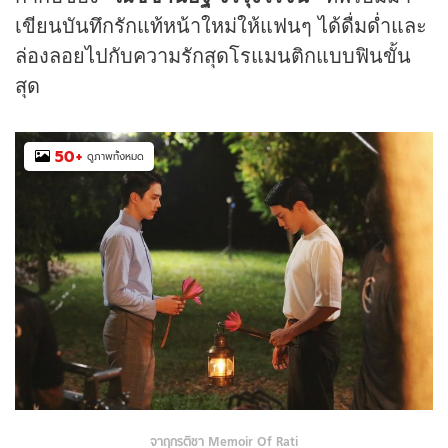
เขียนบันทึกรักแท้หน้าใหม่ให้แฟนๆ ได้ดื่มด่ำและ
ล่องลอยไปกับความรักสุดโรแมนติกแบบฟินขั้น
สุด
50
+
ดูภาพทั้งหมด
จาฤกรติชา Memoir Of Rati