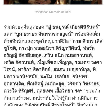
จาฤกรติชา Memoir Of Rati
ร่วมด้วยคู่จิ้นสุดฮอต
“อู๋ ธนบูรณ์ เกียรตินิรันดร์”
และ
“บูม ธราธร จันทรวรกาญจน์”
พร้อมจัดเต็ม
ด้วยทีมนักแสดงชุดใหญ่มากฝีมือ
“กาย ศิวกร เลิศ
ชูโชติ, กระปุก พลอยนิรา หิรัญทวีศิลป์, ฟอร์ด
อรัญญ์ อัศวสืบสกุล, ภวิน ธนิก กมลธรานนท์,
เดวิด อัศวนนท์, เพ็ญเพ็ชร เพ็ญกุล, รณเดช วงศา
โรจน์, ทาริกา ธิดาทิตย์, สมภพ เบญจาทิกุล, พิ
มดาว พานิชสมัย, นะโม เรอบิเย, ธนัชพร
อุตสาหจิต, พีณศิศฐ์ เนตตะสูต, วรัตตา วัชราธร,
ดวงใจ หิรัญศรี, ตุลยเทพ เอื้อวิทยา ฯลฯ”
รวมตัว
กันมาสร้างความประทับใจไม่รู้ลืม ผ่านฝีมือการ
กำกับของ
“ณัชชานิษฐ์ จิรรุ่งโรจน์
”
ที่พร้อมมา