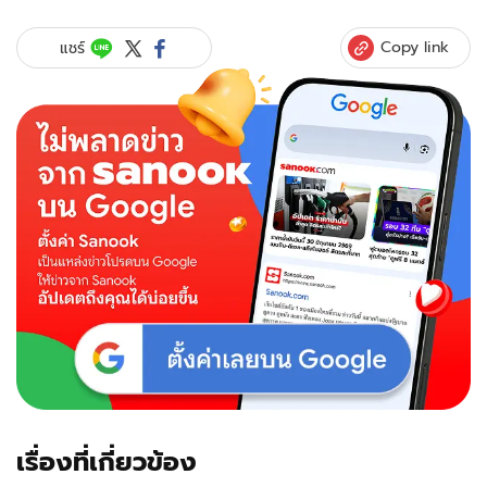
อิน"
เคมี
Copy link
แชร์
หวาน
เปิด
ฉาก
"จา
ฤ
กร
ติชา"
ซี
รีส์
พีเรียด
วาย
เรื่อง
แรก
จาก
GMMTV
เรื่องที่เกี่ยวข้อง