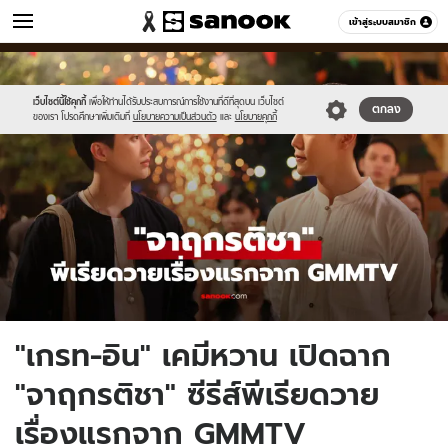
หนัง-ละคร
เข้าสู่ระบบสมาชิก
หมวดอื่นๆ
//s.isanook.com/mv/0/ud/36/182275/new-
Sanook
//s.isanook.com/sr/0/images/logo-
600
60
thumbnail1200x720-
new-
v2(33).jpg
sanook.png
เว็บไซต์นี้ใช้คุกกี้
เพื่อให้ท่านได้รับประสบการณ์การใช้งานที่ดีที่สุดบน เว็บไซต์
ตกลง
ของเรา โปรดศึกษาเพิ่มเติมที่
นโยบายความเป็นส่วนตัว
และ
นโยบายคุกกี้
"เกรท-อิน" เคมีหวาน เปิดฉาก
"จาฤกรติชา" ซีรีส์พีเรียดวาย
เรื่องแรกจาก GMMTV