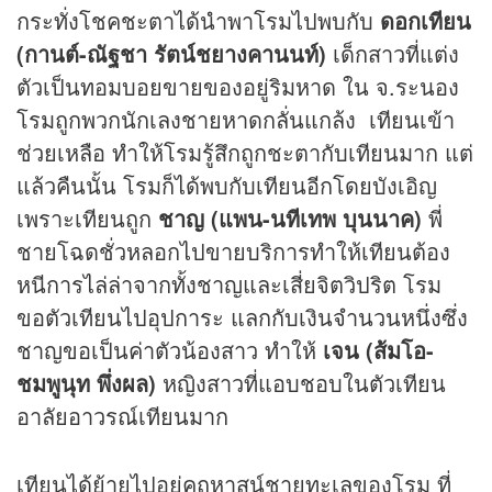
กระทั่งโชคชะตาได้นำพาโรมไปพบกับ
ดอกเทียน
(กานต์-ณัฐชา รัตน์ชยางคานนท์)
เด็กสาวที่แต่ง
ตัวเป็นทอมบอยขายของอยู่ริมหาด ใน จ.ระนอง
โรมถูกพวกนักเลงชายหาดกลั่นแกล้ง เทียนเข้า
ช่วยเหลือ ทำให้โรมรู้สึกถูกชะตากับเทียนมาก แต่
แล้วคืนนั้น โรมก็ได้พบกับเทียนอีกโดยบังเอิญ
เพราะเทียนถูก
ชาญ (แพน-นทีเทพ บุนนาค)
พี่
ชายโฉดชั่วหลอกไปขายบริการทำให้เทียนต้อง
หนีการไล่ล่าจากทั้งชาญและเสี่ยจิตวิปริต โรม
ขอตัวเทียนไปอุปการะ แลกกับเงินจำนวนหนึ่งซึ่ง
ชาญขอเป็นค่าตัวน้องสาว ทำให้
เจน (ส้มโอ-
ชมพูนุท พึ่งผล)
หญิงสาวที่แอบชอบในตัวเทียน
อาลัยอาวรณ์เทียนมาก
เทียนได้ย้ายไปอยู่คฤหาสน์ชายทะเลของโรม ที่