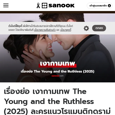
หนัง-ละคร
เข้าสู่ระบบสมาชิก
หมวดอื่นๆ
//s.isanook.com/mv/0/ud/36/181315/new-
Sanook
//s.isanook.com/sr/0/images/logo-
600
60
thumbnail1200x720(5)-2.jpg
new-
sanook.png
เว็บไซต์นี้ใช้คุกกี้
เพื่อให้ท่านได้รับประสบการณ์การใช้งานที่ดีที่สุดบน เว็บไซต์
ตกลง
ของเรา โปรดศึกษาเพิ่มเติมที่
นโยบายความเป็นส่วนตัว
และ
นโยบายคุกกี้
เรื่องย่อ เงากามเทพ The
Young and the Ruthless
(2025) ละครแนวโรแมนติกดราม่