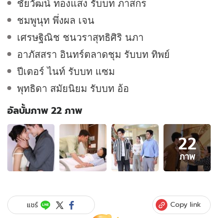
ชัยวัฒน์ ทองแสง รับบท ภาสกร
ชมพูนุท พึ่งผล เจน
เศรษฐิณิช ชนวราสุทธิศิริ นภา
อาภัสสรา อินทร์ตลาดชุม รับบท ทิพย์
ปีเตอร์ ไนท์ รับบท แซม
พุทธิดา สมัยนิยม รับบท อ้อ
อัลบั้มภาพ 22 ภาพ
อัลบั้ม
22
ภาพ
22
ภาพ
ภาพ
ของ
เรื่อง
ย่อ
เงา
Copy link
แชร์
กามเทพ