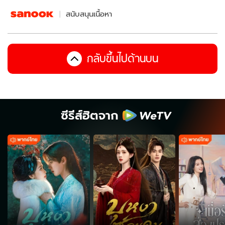
สนับสนุนเนื้อหา
กลับขึ้นไปด้านบน
ซีรีส์ฮิตจาก