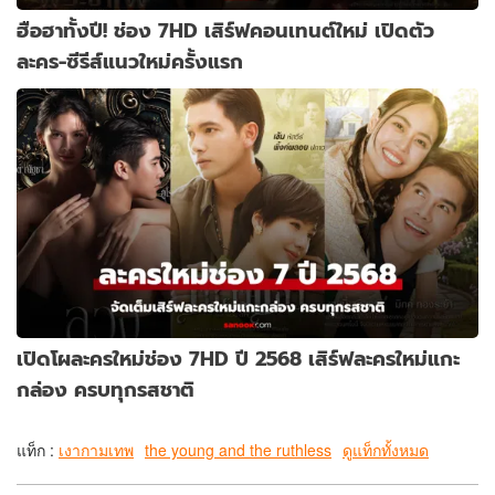
ฮือฮาทั้งปี! ช่อง 7HD เสิร์ฟคอนเทนต์ใหม่ เปิดตัว
ละคร-ซีรีส์แนวใหม่ครั้งแรก
เปิดโผละครใหม่ช่อง 7HD ปี 2568 เสิร์ฟละครใหม่แกะ
กล่อง ครบทุกรสชาติ
แท็ก :
เงากามเทพ
the young and the ruthless
ดูแท็กทั้งหมด