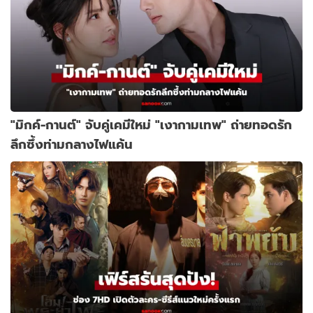
"มิกค์-กานต์" จับคู่เคมีใหม่ "เงากามเทพ" ถ่ายทอดรัก
ลึกซึ้งท่ามกลางไฟแค้น