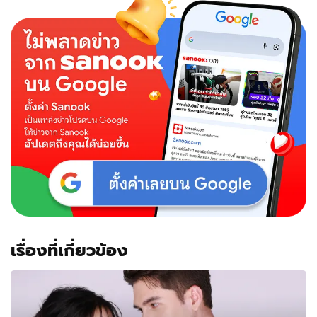
The
Young
and
the
Ruthless
(2025)
ละคร
แนว
โร
แมน
ติ
กด
ราม่
า
เรื่องที่เกี่ยวข้อง