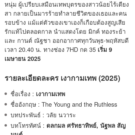
หนุ่ม ผู้เปรียบเสมือนเทพบุตรของสาวน้อยไร้เดียง
สา กลายเป็นมารร้ายทำลายชีวิตของเธอและคน
รอบข้าง แม้แต่ตัวของเขาเองก็เกือบต้องสูญเสีย
รักแท้ไปตลอดกาล
นำแสดงโดย มิกค์ ทองระย้า
และ กานต์ ณัฐชา ออกอากาศทุกวันพุธ-พฤหัสบดี
เวลา 20.40 น. ทาง
ช่อง 7
HD กด 35
เริ่ม 9
เมษายน 2025
รายละเอียดละคร
เงากามเทพ
(2025)
ชื่อเรื่อง :
เงากามเทพ
ชื่ออังกฤษ : The Young and the Ruthless
บทประพันธ์ : วลัย นวาระ
บทโทรทัศน์ :
ดลกมล ศรัทธาทิพย์, นัฐพล สัญ
มนต์