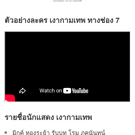
เรื่องย่อ เงากามเทพ
ตัวอย่างละคร
เงากามเทพ
ทางช่อง 7
รายชื่อนักแสดง
เงากามเทพ
มิกค์ ทองระย้า รับบท โรม ภคนันทน์