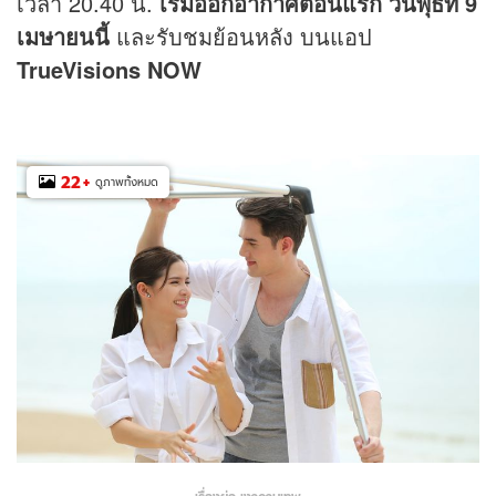
เวลา 20.40 น.
เริ่มออกอากาศตอนแรก วันพุธที่
9
เมษายนนี้
และรับชมย้อนหลัง บนแอป
TrueVisions NOW
22
+
ดูภาพทั้งหมด