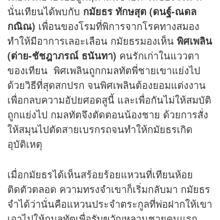
นั่นเทียนได้พบกับ
กมัยธร ทักษสุต (ดนฐ์-ณดล
กณิณ)
เพื่อนของโรมที่พิการจากโรคทางสมอง
ทำให้มีอาการเลอะเลือน กมัยธรมองเห็น
พิศเพลิน
(ต่าย-ชัชฎาภรณ์ ธนันทา)
คนรักเก่าในแววตา
ของเทียน พิศเพลินถูกกมลทัตพี่ชายเขาแย่งไป
ด้วยวิธีที่สุดสกปรก จนพิศเพลินต้องยอมแต่งงาน
เพื่อกลบความอัปยศอดสูนี้ และเพื่อกันไม่ให้สมบัติ
ถูกแย่งไป กมลทัตจึงตัดตอนน้องชาย ด้วยการสั่ง
ให้สมุนไปตัดสายเบรกรถจนทำให้กมัยธรเกิด
อุบัติเหตุ
เมื่อกมัยธรได้เห็นสร้อยร้อยแหวนที่เทียนห้อย
ติดตัวตลอด ความทรงจำเขาก็เริ่มกลับมา กมัยธร
จำได้ว่านั่นคือแหวนประจำตระกูลที่พ่อฝากให้เขา
เอาไปให้กมลทัตเพื่อรับขวัญหลานชายคนแรก