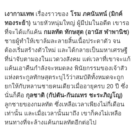
เงากามเทพ
เรื่องราวของ
โรม ภคนันทน์ (มิกค์
ทองระย้า)
นายหัวหนุ่มใหญ่ ผู้มีปมในอดีต เขารอ
ที่จะได้แก้แค้น
กมลทัต ทักษสุต
(อานัส
ฬาพานิช)
ชายผู้ทำให้เขาล้มละลายสิ้นเนื้อประดาตัว จน
ต้องเริ่มสร้างตัวใหม่ และได้กลายเป็นมหาเศรษฐี
ที่น่าจับตามองในแวดวงสังคม แต่เวลาที่เขาจะแก้
แค้นเอาคืนกำลังจะหมดลง พินัยกรรมของเจ้าสัว
แห่งตระกูลทักษสุตระบุไว้ว่าสมบัติทั้งหมดจะถูก
ยกให้กับหลานชายคนเดียวเมื่ออายุครบ 20 ปี ซึ่ง
นั่นก็คือ
กุลชาติ
(กัปตัน-กันณทร ชะระภิญโญ)
ลูกชายของกมลทัต ซึ่งเหลือเวลาเพียงไม่กี่เดือน
เท่านั้น และเมื่อเวลานั้นมาถึง เขาก็คงไม่เหลือ
หนทางที่จะล้างแค้นกมลทัตอีกต่อไป