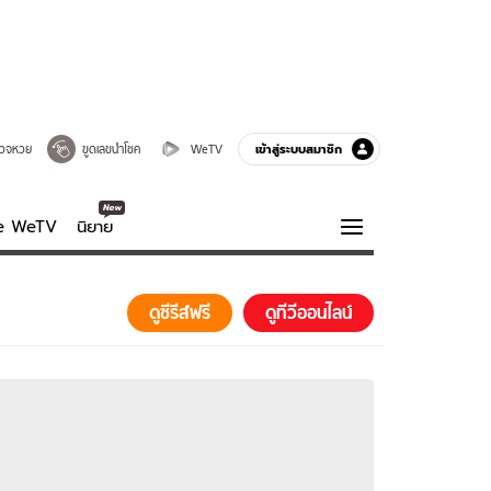
เข้าสู่ระบบสมาชิก
วจหวย
ขูดเลขนำโชค
WeTV
ve WeTV
นิยาย
รบรส
ความรู้รอบตัว
ดูซีรีส์ฟรี
ดูทีวีออนไลน์
ฮาวทู
กูรู-รอบรู้