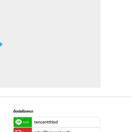
 WeTV
ติดต่อโฆษณา
tencentthbd
sales@tencent.co.th
รา
ร้องเรียนเนื้อหาไม่เหมาะสม
แนะนำติชม แจ้งปัญหาการใช้งาน
ติดต่อโฆษณา
tencentthbd
Add