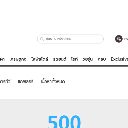
ตร
ีฬา
เศรษฐกิจ
ไลฟ์สไตล์
รถยนต์
ไอที
วัยรุ่น
คลิป
Exclusi
ตรวจหวย
ไลฟ์สไตล์
บันเทิงค
ารทีวี
แกลเลอรี
เนื้อหาทั้งหมด
ผู้หญิง
หนัง-ละคร
ผู้ชาย
เพลง
ย
วัยรุ่น
เกมส์
500
ไอที
คลิป
รถยนต์
พอดแคสต์