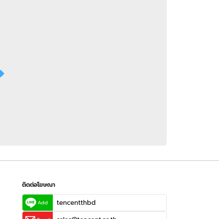
 WeTV
ติดต่อโฆษณา
tencentthbd
sales@tencent.co.th
รา
ร้องเรียนเนื้อหาไม่เหมาะสม
แนะนำติชม แจ้งปัญหาการใช้งาน
ติดต่อโฆษณา
tencentthbd
Add