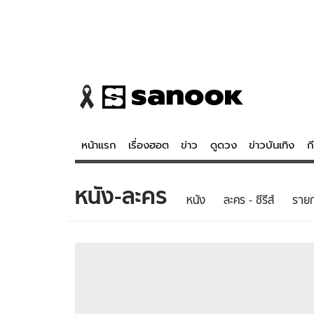
หน้าแรก
เรื่องฮอต
ข่าว
ดูดวง
ข่าวบันเทิง
ก
หนัง-ละคร
ข่าว
ดูดวง - 
หนัง
ละคร - ซีรีส์
รายก
เรื่องฮอต
ดูดวง
ข่าว
หวยไทย
ข่าวบันเทิง
สถิติหวยไท
ข่าวกีฬา
หวยลาว
ข่าวเศรษฐกิจ