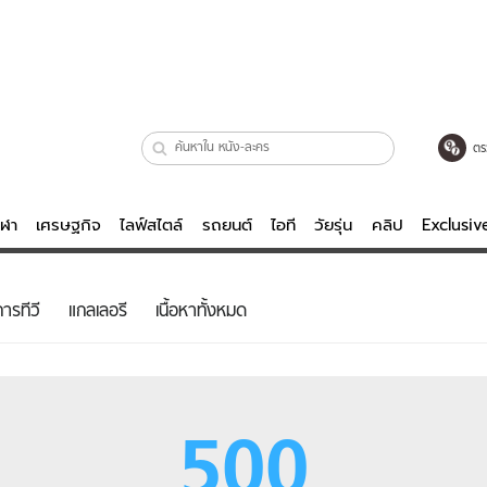
ตร
ีฬา
เศรษฐกิจ
ไลฟ์สไตล์
รถยนต์
ไอที
วัยรุ่น
คลิป
Exclusi
ตรวจหวย
ไลฟ์สไตล์
บันเทิงค
ารทีวี
แกลเลอรี
เนื้อหาทั้งหมด
ผู้หญิง
หนัง-ละคร
ผู้ชาย
เพลง
ย
วัยรุ่น
เกมส์
500
ไอที
คลิป
รถยนต์
พอดแคสต์