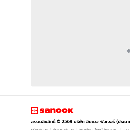
อัปเดตจีน
เช็กข่าวชัวร์
ติดตามสนุกโซเชี
ดาวน์โหลดสนุกแอปฟรี
สงวนลิขสิทธิ์ ©
2569
บริษัท อิมเมจ ฟิวเจอร์ (ประเทศไทย) จำกัด
สงวนลิขสิทธิ์ ©
2569
บริษัท อิมเมจ ฟิวเจอร์ (ประเ