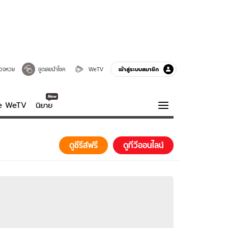
เข้าสู่ระบบสมาชิก
วจหวย
ขูดเลขนำโชค
WeTV
ve WeTV
นิยาย
รบรส
ความรู้รอบตัว
ดูซีรีส์ฟรี
ดูทีวีออนไลน์
ฮาวทู
กูรู-รอบรู้