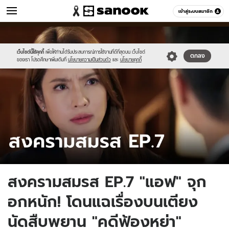
หนัง-ละคร
เข้าสู่ระบบสมาชิก
หมวดอื่นๆ
//s.isanook.com/mv/0/ud/33/167103/sanook_thumbnail_2023-
Sanook
//s.isanook.com/sr/0/images/logo-
600
60
2024-.jpg
new-
sanook.png
เว็บไซต์นี้ใช้คุกกี้
เพื่อให้ท่านได้รับประสบการณ์การใช้งานที่ดีที่สุดบน เว็บไซต์
ตกลง
ของเรา โปรดศึกษาเพิ่มเติมที่
นโยบายความเป็นส่วนตัว
และ
นโยบายคุกกี้
สงครามสมรส EP.7 "แอฟ" จุก
อกหนัก! โดนแฉเรื่องบนเตียง
นัดสืบพยาน "คดีฟ้องหย่า"