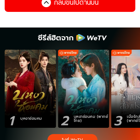
กลับขึ้นไปด้านบน
ซีรีส์ฮิตจาก
1
2
3
บุหงาซ่อนคม (พากย์
เมื่อรั
บุหงาซ่อนคม
ไทย)
(พากย์
ไปที่ WeTV