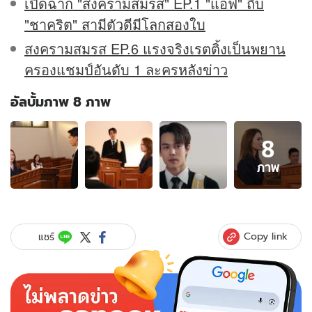
เปิดฉาก "สงครามสมรส" EP.1 "แอฟ" ถีบ
"ชาคริต" สามีตัวดีมีโลกสองใบ
สงครามสมรส EP.6 แรงจริงเรตติ้งเป็นพยาน
ครองแชมป์อันดับ 1 ละครหลังข่าว
อัลบั้มภาพ 8 ภาพ
อัลบั้ม
8
ภาพ
8
ภาพ
ภาพ
ของ
สงคราม
สมรส
EP.7
Copy link
แชร์
"แอฟ"
จุก
อก
หนัก!
โดน