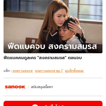
ฟีดแบคคนดูละคร "สงครามสมรส" ตอนจบ
แท็ก :
สงครามสมรส
สงครามสมรส ep.7
ดูแท็กทั้งหมด
สนับสนุนเนื้อหา