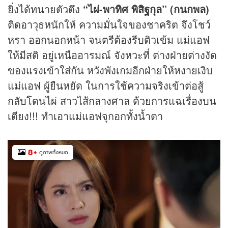
ยิ่งได้ทนายตัวตึง
“ไผ่
-พาทิศ พิสิฐกุล” (กนกพล)
ติดอาวุธหนักให้ ความมั่นใจของชาคริต จึงโชว์
หรา ออกนอกหน้า จนตรีต้องรีบติวเข้ม แม่แอฟ
ให้มีสติ อยู่เหนืออารมณ์ จังหวะที่ ต่างฝ่ายต่างงัด
ของแรงเข้าใส่กัน หวังพังเกมอีกฝ่ายให้หงายเงิบ
แม่แอฟ ผู้ยืนหยัด ในการใช้ความจริงเข้าต่อสู้
กลับโดนไผ่ สาวไส้กลางศาล ด้วยการแฉเรื่องบน
เตียง!!! ทำเอาแม่แอฟจุกอกทั้งน้ำตา
8
+
ดูภาพทั้งหมด