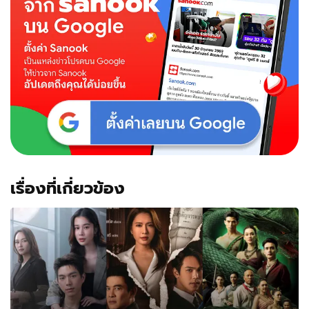
แฉ
เรื่อง
บน
เตียง
นัด
สืบ
พยาน
"คดี
ฟ้อง
หย่า"
เรื่องที่เกี่ยวข้อง