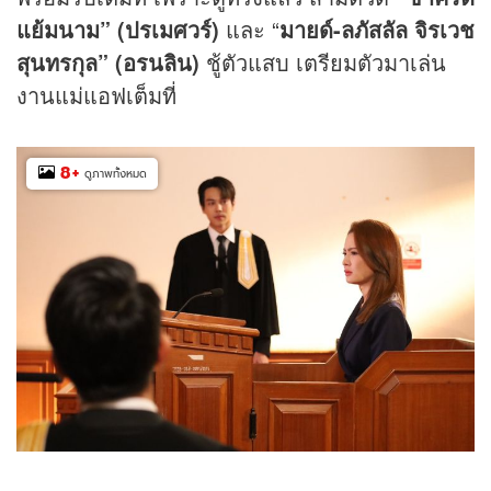
แย้มนาม” (ปรเมศวร์)
และ “
มายด์
-
ลภัสลัล
จิรเวช
สุนทรกุล
” (อรนลิน)
ชู้ตัวแสบ เตรียมตัวมาเล่น
งานแม่แอฟเต็มที่
8
+
ดูภาพทั้งหมด