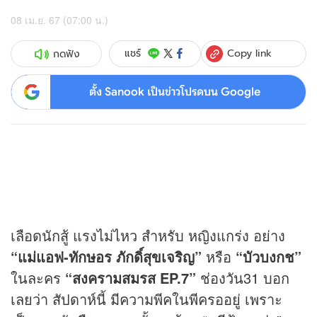
08 เม.ย. 67 (07:00 น.)
Copy link
แชร์
กดฟัง
ตั้ง Sanook เป็นข่าวโปรดบน Google
เลือดนักสู้ แรงไม่ไหว สำหรับ หญิงแกร่ง อย่าง
“แม่แอฟ
-ทักษอร ภักดิ์สุขเจริญ”
หรือ
“บัวบงกช”
ในละคร
“สงครามสมรส EP.7”
ช่องวัน31 บอก
เลยว่า สัปดาห์นี้ มีความพีคในพีครออยู่ เพราะ