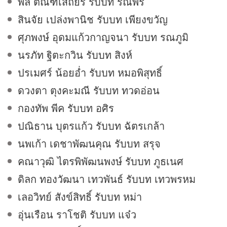
พล ตัณฑเสถียร รับบท รณพีร์
สินจัย เปล่งพานิช รับบท เพียงขวัญ
ศุภพงษ์ อุดมแก้วกาญจนา รับบท รณภูมิ
นรภัท ฐิตะกวิน รับบท สิงห์
ปรเมศร์ น้อยอ่ำ รับบท หมอพิสุทธิ์
ดวงตา ตุงคะมณี รับบท ทวดอ่อน
กองทัพ พีค รับบท อศิร
ปณิธาน บุตรแก้ว รับบท ฉัตรเกล้า
นพเก้า เดชาพัฒนคุณ รับบท สรุจ
คณาวุฒิ ไตรพิพัฒนพงษ์ รับบท ภูธเนศ
ดิลก ทองวัฒนา เทวพันธ์ รับบท เทวพรหม
เลอวิทย์ สังข์สิทธิ์ รับบท หม่า
อุ่นเรือน ราโชติ รับบท แจ๋ว