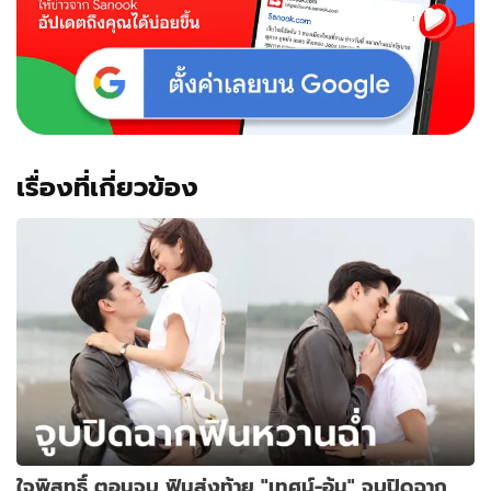
เรื่องที่เกี่ยวข้อง
ใจพิสุทธิ์ ตอนจบ ฟินส่งท้าย "เทศน์-อุ้ม" จูบปิดฉาก