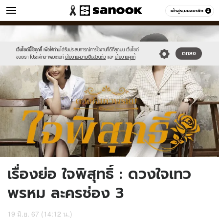
หนัง-ละคร
เข้าสู่ระบบสมาชิก
หมวดอื่นๆ
//s.isanook.com/mv/0/ud/32/160255/tagline-
Sanook
//s.isanook.com/sr/0/images/logo-
600
60
template-
new-
update-
sanook.png
เว็บไซต์นี้ใช้คุกกี้
เพื่อให้ท่านได้รับประสบการณ์การใช้งานที่ดีที่สุดบน เว็บไซต์
ตกลง
ของเรา โปรดศึกษาเพิ่มเติมที่
นโยบายความเป็นส่วนตัว
และ
นโยบายคุกกี้
april.jpg
เรื่องย่อ ใจพิสุทธิ์ : ดวงใจเทว
พรหม ละครช่อง 3
19 มิ.ย. 67 (14:12 น.)