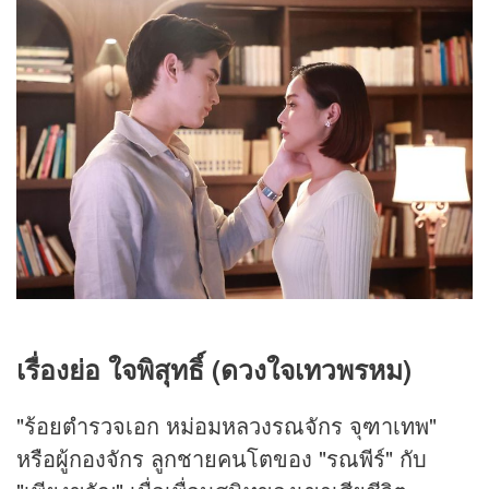
เรื่องย่อ ใจพิสุทธิ์ (ดวงใจเทวพรหม)
"ร้อยตำรวจเอก หม่อมหลวงรณจักร จุฑาเทพ"
หรือผู้กองจักร ลูกชายคนโตของ "รณพีร์" กับ