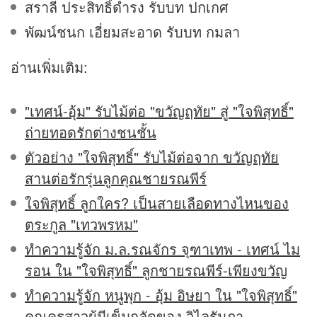
สราลี ประสิทธิ์ดำรง รับบท ปกเกศ
พัฒน์ชนก เอี่ยมสะอาด รับบท กมลา
อ่านเพิ่มเติม:
"เทศน์-อุ้ม" รับไม้ต่อ "ขวัญฤทัย" สู่ "ใจพิสุทธิ์"
ถ่ายทอดรักต่างชนชั้น
ตัวอย่าง "ใจพิสุทธิ์" รับไม้ต่อจาก ขวัญฤทัย
สานต่อรักรุ่นลูกคุณชายรณพีร์
ใจพิสุทธิ์ ลูกใคร? เป็นสายเลือดทางไหนของ
ตระกูล "เทวพรหม"
ทำความรู้จัก ม.ล.รณจักร จุฑาเทพ - เทศน์ ไม
รอน ใน "ใจพิสุทธิ์" ลูกชายรณพีร์-เพียงขวัญ
ทำความรู้จัก หนูพุก - อุ้ม อิษยา ใน "ใจพิสุทธิ์"
คุณครูสาวผู้มีเข็มกลัดของ วิไลรัมภา