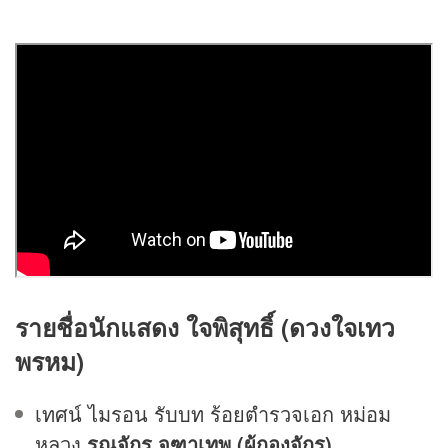
รายชื่อ
นักแสดง ใจพิสุทธิ์ (ดวงใจเทว
พรหม)
เทศน์ ไมรอน รับบท ร้อยตำรวจเอก หม่อม
หลวง
รณจักร จุฑาเทพ (ผู้กองจักร)