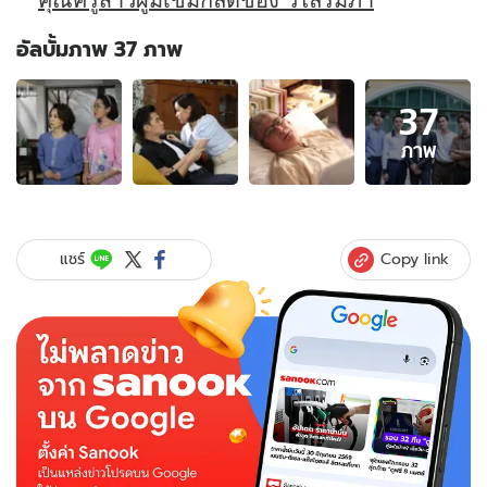
อัลบั้มภาพ 37 ภาพ
อัลบั้ม
37
ภาพ
37
ภาพ
ภาพ
ของ
เรื่อง
ย่อ
ใจ
Copy link
แชร์
พิสุทธิ์
:
ดวงใจ
เทว
พรหม
ละคร
ช่อง
3