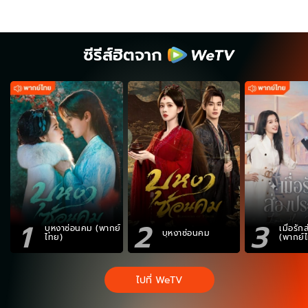
ซีรีส์ฮิตจาก
1
2
3
บุหงาซ่อนคม (พากย์
เมื่อรั
บุหงาซ่อนคม
ไทย)
(พากย์
ไปที่ WeTV