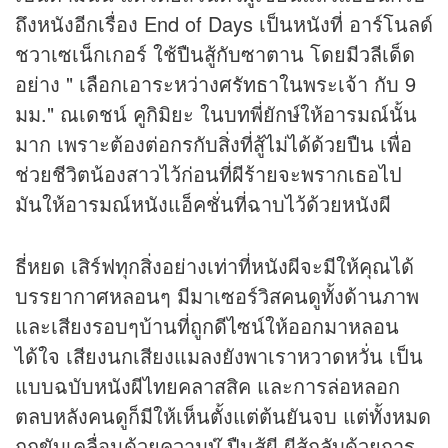
ถึงหนังอีกเรื่อง End of Days เป็นหนังที่ อาร์โนลด์
ชวาเซเน็กเกอร์ ใช้ปืนสู้กับซาตาน โดยมีวลีเด็ด
อย่าง " เลือกเอาระหว่างศรัทธาในพระเจ้า กับ 9
มม." ณเดชน์ คูกิมิยะ ในบทพี่ยักษ์ให้อารมณ์นั้น
มาก เพราะต้องต่อกรกับสิ่งที่สู้ไม่ได้ด้วยปืน เพื่อ
ช่วยชีวิตน้องสาวไว้ก่อนที่ผีร้ายจะพรากเธอไป
มันให้อารมณ์หนังแอ็คชั่นที่ฉาบไว้ด้วยหนังผี
ธี่หยด เสิร์ฟทุกสิ่งอย่างเท่าที่หนังผีจะมีให้คุณได้
บรรยากาศหลอนๆ มีมาเซอร์วิสคนดูทั้งด้านภาพ
และเสียงรอบๆบ้านที่ถูกดีไซน์ให้ออกมาหลอน
ได้ใจ เสียงนกเสียงแมลงยังพาเราหวาดหวั่น เป็น
แบบฉบับหนังผีไทยคลาสสิค และการล่อหลอก
ตลบหลังคนดูก็มีให้เห็นตั้งแต่ต้นยันจบ แต่ทั้งหมด
ถูกขับเคลื่อนด้วยความบู๊ ปืนสู้ผี ผีสู้กลับด้วยการ