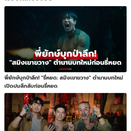
พี่ยักษ์บุกป่าลึก! "ธี่หยด: สมิงเขาขวาง" ตำนานบทใหม่
เปิดปมลึกลับก่อนธี่หยด