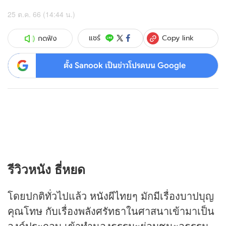
25 ต.ค. 66 (14:44 น.)
Copy link
แชร์
กดฟัง
ตั้ง Sanook เป็นข่าวโปรดบน Google
รีวิว
หนัง
ธี่หยด
โดยปกติทั่วไปแล้ว
หนัง
ผีไทยๆ มักมีเรื่องบาปบุญ
คุณโทษ กับเรื่องพลังศรัทธาในศาสนาเข้ามาเป็น
องค์ประกอบ เข้าทำนองธรรมะย่อมชนะอธรรม