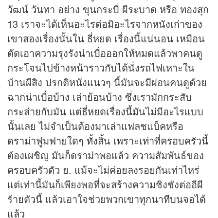
วัฒน์ วันทา อย่าง ขุน
กระบี่
ผีระบาด หรือ ทองสุก
13 เราจะได้เห็นอะไรต่อมิอะไรจากหนังเก่าของ
เขาสองเรื่องนั้นใน ธี่หยด เรื่องนี้แน่นอน เหมือน
ตัดเอาความรุงรังน่าเบื่อออกให้หมดแล้วพาคนดู
กระโจนไปข้างหน้าราวกับได้นั่งรถไฟเหาะใน
บ้านผีสิง ปรกติหนังแนวๆ นี้มันจะมีผ่อนคนดูด้วย
ฉากน่าเบื่อบ้าง เล่าย้อนบ้าง ซึ่งเรามักกระสับ
กระส่ายกับมัน แต่ธี่หยดเรื่องนี้มันไม่มีอะไรแบบ
นั้นเลย ไม่จำเป็นต้องมาเล่าแฟลชแบ็คหรือ
ดราม่าฟูมฟายใดๆ ทั้งสิ้น เพราะเท่าที่ครอบครัวนี้
ต้องเผชิญ มันก็ดราม่าพอแล้ว ความสัมพันธ์ของ
ครอบครัวตัว ย. แม้จะไม่ค่อยลงรอยกันเท่าไหร่
แต่เท่านี้มันก็เพียงพอที่จะสร้างความชิงชังต่ออีผี
ร้ายตัวนี้ แล้วเอาใจช่วยพวกเขาทุกนาทีบนจอได้
แล้ว