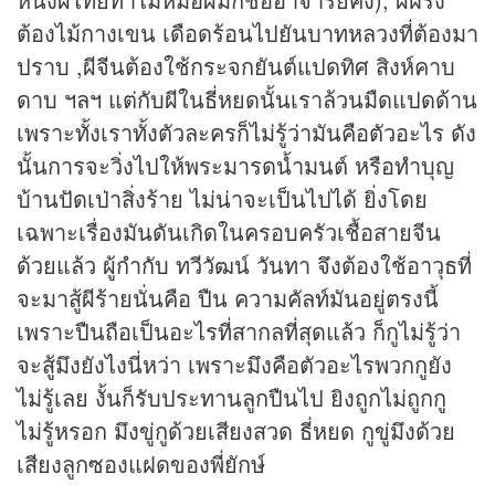
ต้องไม้กางเขน เดือดร้อนไปยันบาทหลวงที่ต้องมา
ปราบ ,ผีจีนต้องใช้กระจกยันต์แปดทิศ สิงห์คาบ
ดาบ ฯลฯ แต่กับผีในธี่หยดนั้นเราล้วนมืดแปดด้าน
เพราะทั้งเราทั้งตัวละครก็ไม่รู้ว่ามันคือตัวอะไร ดัง
นั้นการจะวิ่งไปให้พระมารดน้ำมนต์ หรือทำบุญ
บ้านปัดเป่าสิ่งร้าย ไม่น่าจะเป็นไปได้ ยิ่งโดย
เฉพาะเรื่องมันดันเกิดในครอบครัวเชื้อสายจีน
ด้วยแล้ว ผู้กำกับ ทวีวัฒน์ วันทา จึงต้องใช้อาวุธที่
จะมาสู้ผีร้ายนั่นคือ ปืน ความคัลท์มันอยู่ตรงนี้
เพราะปืนถือเป็นอะไรที่สากลที่สุดแล้ว ก็กูไม่รู้ว่า
จะสู้มึงยังไงนี่หว่า เพราะมึงคือตัวอะไรพวกกูยัง
ไม่รู้เลย งั้นก็รับประทานลูกปืนไป ยิงถูกไม่ถูกกู
ไม่รู้หรอก มึงขู่กูด้วยเสียงสวด ธี่หยด กูขู่มึงด้วย
เสียงลูกซองแฝดของพี่ยักษ์