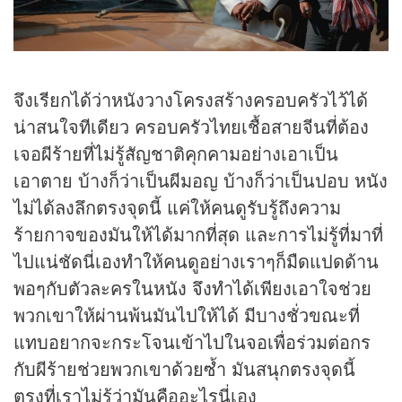
จึงเรียกได้ว่าหนังวางโครงสร้างครอบครัวไว้ได้
น่าสนใจทีเดียว ครอบครัวไทยเชื้อสายจีนที่ต้อง
เจอผีร้ายที่ไม่รู้สัญชาติคุกคามอย่างเอาเป็น
เอาตาย บ้างก็ว่าเป็นผีมอญ บ้างก็ว่าเป็นปอบ หนัง
ไม่ได้ลงลึกตรงจุดนี้ แค่ให้คนดูรับรู้ถึงความ
ร้ายกาจของมันให้ได้มากที่สุด และการไม่รู้ที่มาที่
ไปแน่ชัดนี่เองทำให้คนดูอย่างเราๆก็มืดแปดด้าน
พอๆกับตัวละครในหนัง จึงทำได้เพียงเอาใจช่วย
พวกเขาให้ผ่านพ้นมันไปให้ได้ มีบางชั่วขณะที่
แทบอยากจะกระโจนเข้าไปในจอเพื่อร่วมต่อกร
กับผีร้ายช่วยพวกเขาด้วยซ้ำ มันสนุกตรงจุดนี้
ตรงที่เราไม่รู้ว่ามันคืออะไรนี่เอง