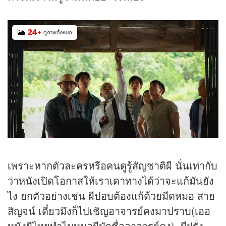
24
+
ดูภาพทั้งหมด
เพราะหากตัวละครหรือคนดูรู้สัญชาติผี นั่นเท่ากับ
ว่าหนังเปิดโอกาสให้เราเดาทางได้ว่าจะแก้มันยัง
ไง ยกตัวอย่างเช่น ผีปอบต้องแก้ด้วยมีดหมอ สาย
สิญจน์ เดี๋ยวมึงก็ไปเชิญอาจารย์คงมาปราบ(เออ
หนังผีไทยทำไมหมอผีมักชื่ออาจารย์คง), ผีฝรั่ง