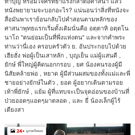
ทำบุญ หรือมีใจศรัทธาแรงกล้าต่อศาสนา แล้ว
หนังพยายามจะบอกอะไร? แน่นอนว่าสิ่งที่หนังจะ
สื่อมันพาเราย้อนกลับไปคำสอนตามหลักของ
ศาสนาพุทธแรกเริ่มดั้งเดิมนั่นคือ อตฺตาหิ อตฺตโน
นาโถ "ตนย่อมเป็นที่พึ่งแห่งตน" และจากคำพระ
ท่านว่านี่เอง ครอบครัวตัว ย. อันประกอบไปด้วย
เฮียฮั่ง พ่อผู้เป็นเสาหลัก , บุญเย็น แม่ผู้แสนดี ,
ยักษ์ พี่ใหญ่ผู้คิดนอกกรอบ , ยศ น้องคนรองผู้มี
นิสัยคล้ายพ่อ , หยาด ผู้มีส่วนผสมของทั้งแม่และพี่
ชายอย่างยักษ์ในตัว , ยอด ผู้อยากเดินตามรอย
เท้าพี่ยักษ์ , แย้ม ผู้ที่แทบจะเป็นจุดอ่อนของบ้านที่
ป่วยออดๆแอดๆมาตลอด , และ ยี่ น้องเล็กผู้ไร้
เดียงสา
24
+
ดูภาพทั้งหมด