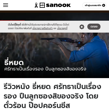
หนัง-ละคร
เข้าสู่ระบบสมาชิก
หมวดอื่นๆ
//s.isanook.com/mv/0/ud/31/157935/tagline-
Sanook
//s.isanook.com/sr/0/images/logo-
600
60
template-
new-
update-
sanook.png
เว็บไซต์นี้ใช้คุกกี้
เพื่อให้ท่านได้รับประสบการณ์การใช้งานที่ดีที่สุดบน เว็บไซต์
ตกลง
ของเรา โปรดศึกษาเพิ่มเติมที่
นโยบายความเป็นส่วนตัว
และ
นโยบายคุกกี้
april.jpg
รีวิวหนัง ธี่หยด ศรัทธาเป็นเรื่อง
รอง ปืนลูกซองสิของจริง โดย
ตั๋วร้อน ป๊อปคอร์นชีส