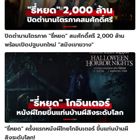
ปิดตำนานไตรภาค "ธี่หยด" สมศักดิ์ศรี 2,000 ล้าน
พร้อมเปิดปฐมบทใหม่ "สมิงเขาขวาง"
"ธี่หยด" ครั้งแรกหนังผีไทยโกอินเตอร์ ขึ้นแท่นบ้านผี
สิงระดับโลก!