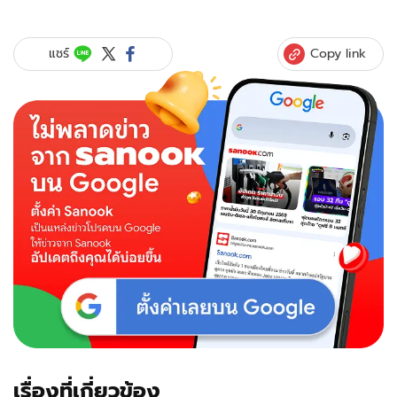
รีวิว
หนัง
ธี่
Copy link
แชร์
หยด
ศรัทธา
เป็น
เรื่อง
รอง
ปืน
ลูกซอง
สิ
ของ
จริง โดย
ตั๋ว
ร้อน
ป๊อป
คอร์น
ชีส
เรื่องที่เกี่ยวข้อง