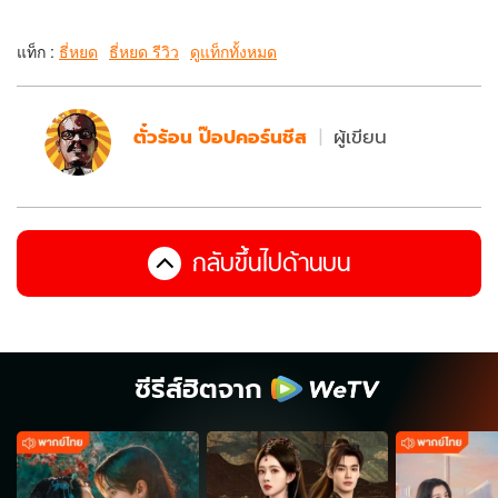
แท็ก :
ธี่หยด
ธี่หยด รีวิว
ดูแท็กทั้งหมด
ตั๋วร้อน ป๊อปคอร์นชีส
ผู้เขียน
กลับขึ้นไปด้านบน
ซีรีส์ฮิตจาก