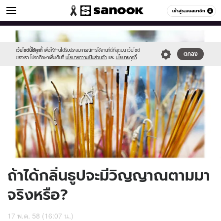
ดูดวง
เข้าสู่ระบบสมาชิก
หมวดอื่นๆ
//s.isanook.com/ho/0/ud/16/82513/m11.jpg
Sanook
//s.isanook.com/sr/0/images/logo-
600
60
new-
sanook.png
เว็บไซต์นี้ใช้คุกกี้
เพื่อให้ท่านได้รับประสบการณ์การใช้งานที่ดีที่สุดบน เว็บไซต์
ตกลง
ของเรา โปรดศึกษาเพิ่มเติมที่
นโยบายความเป็นส่วนตัว
และ
นโยบายคุกกี้
ถ้าได้กลิ่นธูปจะมีวิญญาณตามมา
จริงหรือ?
17 พ.ค. 58 (16:07 น.)