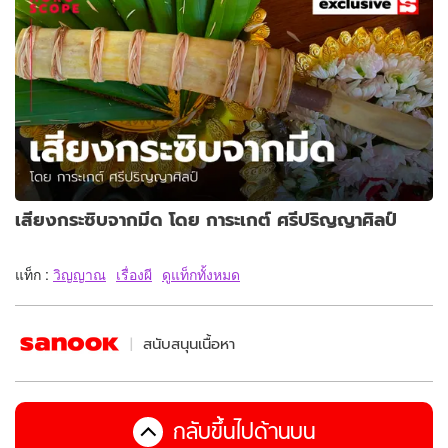
เสียงกระซิบจากมีด โดย การะเกต์ ศรีปริญญาศิลป์
แท็ก :
วิญญาณ
เรื่องผี
ดูแท็กทั้งหมด
สนับสนุนเนื้อหา
กลับขึ้นไปด้านบน