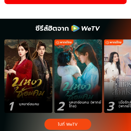
ซีรีส์ฮิตจาก
1
2
3
บุหงาซ่อนคม (พากย์
เมื่อรั
บุหงาซ่อนคม
ไทย)
(พากย์
ไปที่ WeTV