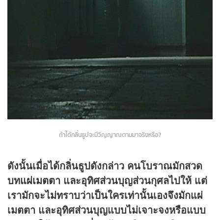
ถ้าได้กลิ่นธูปจะมีวิญญาณตามมาจริงหรือ?
ดังนั้นเมื่อได้กลิ่นธูปดังกล่าว คนโบราณมักสวด
บท
แผ่เมตตา
และอุทิศส่วนบุญส่วนกุศลไปให้ แต่
เรามักจะไม่ทราบว่าเป็นใครเท่านั้นเองจึงมักแผ่
เมตตา และอุทิศส่วนบุญแบบไม่เจาะจงหรือแบบ