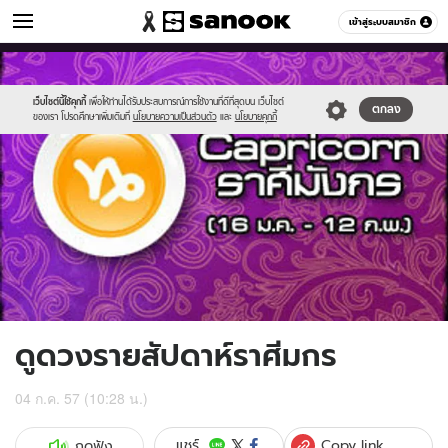
ดูดวง
เข้าสู่ระบบสมาชิก
หมวดอื่นๆ
//s.isanook.com/ho/0/ud/13/66345/1capricorn.jpg
Sanook
//s.isanook.com/sr/0/images/logo-
600
60
new-
sanook.png
เว็บไซต์นี้ใช้คุกกี้
เพื่อให้ท่านได้รับประสบการณ์การใช้งานที่ดีที่สุดบน เว็บไซต์
ตกลง
ของเรา โปรดศึกษาเพิ่มเติมที่
นโยบายความเป็นส่วนตัว
และ
นโยบายคุกกี้
ดูดวงรายสัปดาห์ราศีมกร
04 ก.ค. 57 (10:28 น.)
Copy link
แชร์
กดฟัง