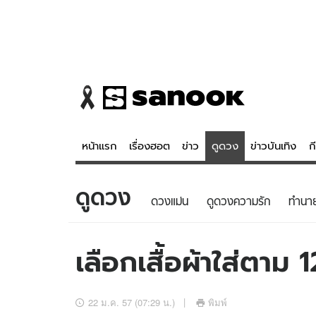
หน้าแรก
เรื่องฮอต
ข่าว
ดูดวง
ข่าวบันเทิง
ก
ดูดวง
ข่าว
ดูดวง - 
ดวงแม่น
ดูดวงความรัก
ทํานา
เรื่องฮอต
ดูดวง
ข่าว
หวยไทย
เลือกเสื้อผ้าใส่ตาม 1
ข่าวบันเทิง
สถิติหวยไท
ข่าวกีฬา
หวยลาว
22 ม.ค. 57 (07:29 น.)
พิมพ์
ข่าวเศรษฐกิจ