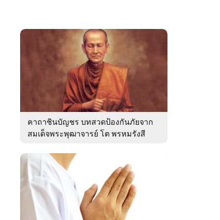
คาถาชินบัญชร บทสวดป้องกันภัยจาก
สมเด็จพระพุฒาจารย์ โต พรหมรังสี