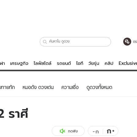
ตร
ีฬา
เศรษฐกิจ
ไลฟ์สไตล์
รถยนต์
ไอที
วัยรุ่น
คลิป
Exclusi
ตรวจหวย
ไลฟ์สไตล์
บันเทิงค
ยทายทัก
หมอดัง ดวงเด่น
ความเชื่อ
ดูดวงทั้งหมด
ผู้หญิง
หนัง-ละคร
ผู้ชาย
เพลง
2 ราศี
ย
วัยรุ่น
เกมส์
ไอที
คลิป
ก
+
-
ก
กดฟัง
รถยนต์
พอดแคสต์