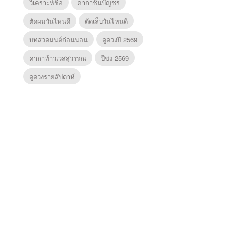
วิเคราะห์ชื่อ
คาถาชินบัญชร
ตัดผมวันไหนดี
ตัดเล็บวันไหนดี
บทสวดมนต์ก่อนนอน
ดูดวงปี 2569
คาถาท้าวเวสสุวรรณ
ปีชง 2569
ดูดวงรายสัปดาห์