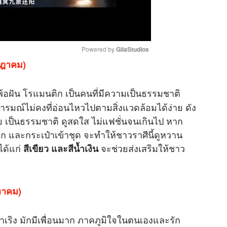
Powered by 
GliaStudios
รกฎาคม)
M
พ้อฝัน โรแมนติก เป็นคนที่มีความเป็นธรรมชาติ
u
t
อารมณ์ไม่คงที่อ่อนไหวไปตามสิ่งแวดล้อมได้ง่าย ดัง
e
บาย เป็นธรรมชาติ ดูสดใส ไม่แฟชั่นจนเกินไป หาก
มุก และกระเป๋าเข้าชุด จะทำให้ชาวราศีนี้ดูหวาน
ได้แก่
จะช่วยส่งเสริมให้ชาว
สีเขียว และสีน้ำเงิน
งหาคม)
เริง มักมีเพื่อนมาก ภาคภูมิใจในตนเองและรัก