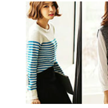
อัปเดตจีน
เช็กข่าวชัวร์
ติดตามสนุกโซเชี
ดาวน์โหลดสนุกแอปฟรี
สงวนลิขสิทธิ์ ©
2569
บริษัท อิมเมจ ฟิวเจอร์ (ประเทศไทย) จำกัด