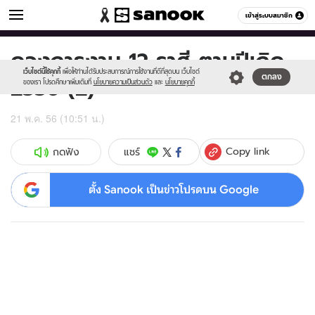
ดูดวง
เข้าสู่ระบบสมาชิก
หมวดอื่นๆ
ดวงการงาน 12 ราศี ตามปีเกิด
Sanook
//s.isanook.com/sr/0/images/logo-
600
60
new-
เว็บไซต์นี้ใช้คุกกี้
เพื่อให้ท่านได้รับประสบการณ์การใช้งานที่ดีที่สุดบน เว็บไซต์
2556 (2)
ตกลง
sanook.png
ของเรา โปรดศึกษาเพิ่มเติมที่
นโยบายความเป็นส่วนตัว
และ
นโยบายคุกกี้
21 พ.ค. 56 (10:51 น.)
Copy link
แชร์
กดฟัง
ตั้ง Sanook เป็นข่าวโปรดบน Google