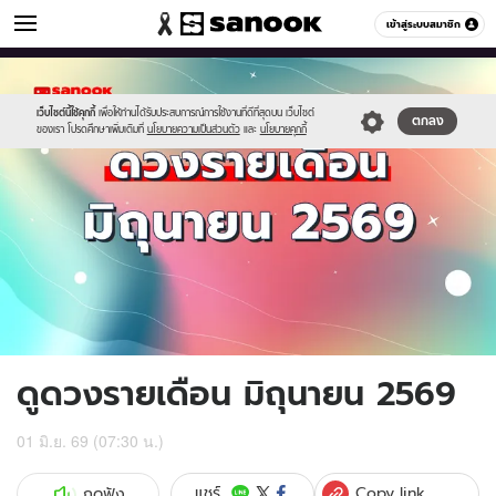
ดูดวง
เข้าสู่ระบบสมาชิก
หมวดอื่นๆ
//s.isanook.com/ho/0/ud/65/328086/1200x720_horo-
Sanook
//s.isanook.com/sr/0/images/logo-
600
60
month(16).jpg
new-
sanook.png
เว็บไซต์นี้ใช้คุกกี้
เพื่อให้ท่านได้รับประสบการณ์การใช้งานที่ดีที่สุดบน เว็บไซต์
ตกลง
ของเรา โปรดศึกษาเพิ่มเติมที่
นโยบายความเป็นส่วนตัว
และ
นโยบายคุกกี้
ดูดวงรายเดือน มิถุนายน 2569
01 มิ.ย. 69 (07:30 น.)
Copy link
แชร์
กดฟัง