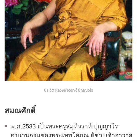
ประวัติ หลวงพ่อวราห์ ปุณณวโร
สมณศักดิ์
พ.ศ.2533 เป็นพระครูสมุห์วราห์ ปุญญวโร
ฐานานุกรมของพระเทพโสภณ ผู้ช่วยเจ้าอาวาส