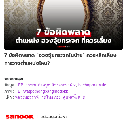
7 ข้อผิดพลาด "ฮวงจุ้ยกระจกในบ้าน" ควรหลีกเลี่ยง
การวางตำแหน่งไหน?
ขอขอบคุณ
ข้อมูล
:
FB: ราชาแห่งครุฑ ล้างอาถรรพ์ 2
,
buchapraamulet
ภาพ
:
FB: /watpothongbangmodbkk
แท็ก :
หลวงพ่อวราห์
วัดโพธิทอง
ดูแท็กทั้งหมด
สนับสนุนเนื้อหา