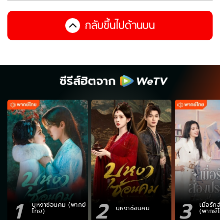
กลับขึ้นไปด้านบน
ซีรีส์ฮิตจาก
1
2
3
บุหงาซ่อนคม (พากย์
เมื่อรั
บุหงาซ่อนคม
ไทย)
(พากย์