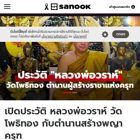
ดูดวง
เข้าสู่ระบบสมาชิก
หมวดอื่นๆ
//s.isanook.com/ho/0/ud/62/312427/budda.jpg
Sanook
//s.isanook.com/sr/0/images/logo-
600
60
new-
sanook.png
เว็บไซต์นี้ใช้คุกกี้
เพื่อให้ท่านได้รับประสบการณ์การใช้งานที่ดีที่สุดบน เว็บไซต์
ตกลง
ของเรา โปรดศึกษาเพิ่มเติมที่
นโยบายความเป็นส่วนตัว
และ
นโยบายคุกกี้
เปิดประวัติ หลวงพ่อวราห์ วัด
โพธิทอง กับตำนานสร้างพญา
ครุฑ