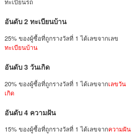
ทะเบียนรถ
อันดับ 2 ทะเบียนบ้าน
25% ของผู้ซื้อที่ถูกรางวัลที่ 1 ได้เลขจากเลข
ทะเบียนบ้าน
อันดับ 3 วันเกิด
20% ของผู้ซื้อที่ถูกรางวัลที่ 1 ได้เลขจาก
เลขวัน
เกิด
อันดับ 4 ความฝัน
15% ของผู้ซื้อที่ถูกรางวัลที่ 1 ได้เลขจาก
ความฝัน