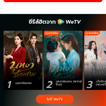
ซีรีส์ฮิตจาก
1
2
3
บุหงาซ่อนคม (พากย์
เมื่อรั
บุหงาซ่อนคม
ไทย)
(พากย์
ไปที่ WeTV