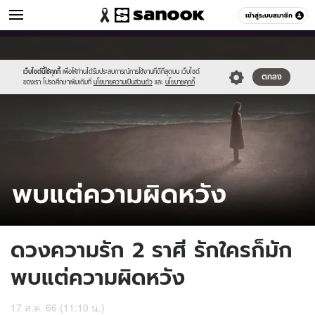
ดูดวง
เข้าสู่ระบบสมาชิก
หมวดอื่นๆ
//s.isanook.com/ho/0/ud/51/259567/tagline-
Sanook
//s.isanook.com/sr/0/images/logo-
600
60
template-
new-
update-
sanook.png
เว็บไซต์นี้ใช้คุกกี้
เพื่อให้ท่านได้รับประสบการณ์การใช้งานที่ดีที่สุดบน เว็บไซต์
ตกลง
ของเรา โปรดศึกษาเพิ่มเติมที่
นโยบายความเป็นส่วนตัว
และ
นโยบายคุกกี้
april.jpg
ดวงความรัก 2 ราศี รักใครก็มัก
พบแต่ความผิดหวัง
17 ส.ค. 66 (11:10 น.)