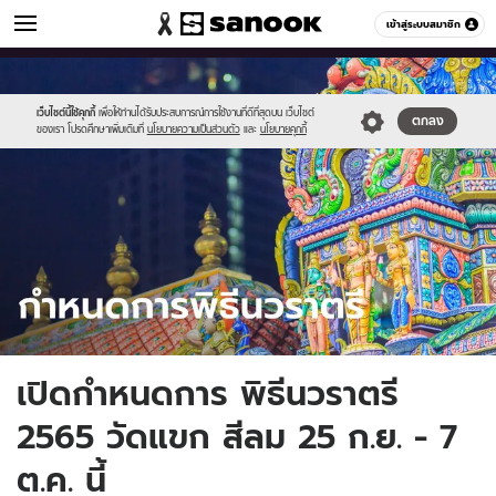
ดูดวง
เข้าสู่ระบบสมาชิก
หมวดอื่นๆ
//s.isanook.com/ho/0/ud/47/237049/sanook_thumbnail_1200x720-
Sanook
//s.isanook.com/sr/0/images/logo-
600
60
2.jpg
new-
sanook.png
เว็บไซต์นี้ใช้คุกกี้
เพื่อให้ท่านได้รับประสบการณ์การใช้งานที่ดีที่สุดบน เว็บไซต์
ตกลง
ของเรา โปรดศึกษาเพิ่มเติมที่
นโยบายความเป็นส่วนตัว
และ
นโยบายคุกกี้
เปิดกำหนดการ พิธีนวราตรี
2565 วัดแขก สีลม 25 ก.ย. - 7
ต.ค. นี้