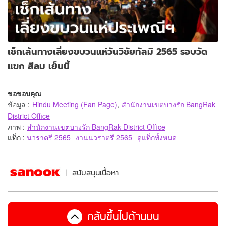
เช็กเส้นทางเลี่ยงขบวนแห่วันวิชัยทัสมิ 2565 รอบวัด
แขก สีลม เย็นนี้
ขอขอบคุณ
ข้อมูล
:
Hindu Meeting (Fan Page)
,
สำนักงานเขตบางรัก BangRak
District Office
ภาพ
:
สำนักงานเขตบางรัก BangRak District Office
แท็ก :
นวราตรี 2565
งานนวราตรี 2565
ดูแท็กทั้งหมด
สนับสนุนเนื้อหา
กลับขึ้นไปด้านบน