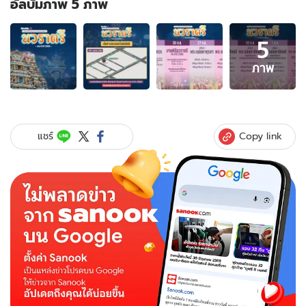
อัลบั้มภาพ 5 ภาพ
อัลบั้ม
5
ภาพ
5
ภาพ
ภาพ
ของ
เปิด
กำหนดการ
พิธี
Copy link
แชร์
นว
ราตรี
2565
วัด
แขก
สีลม
25
ก.ย.
-
7
ต.ค.
นี้