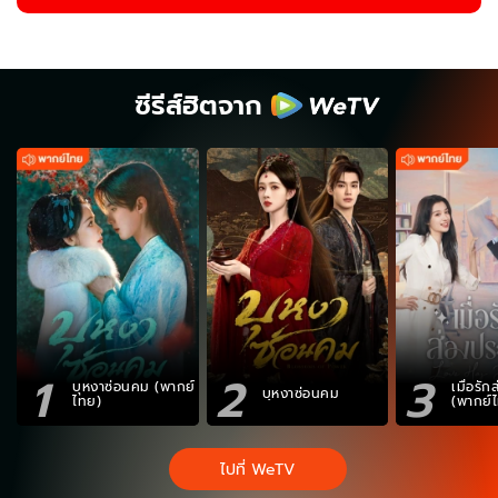
ซีรีส์ฮิตจาก
1
2
3
บุหงาซ่อนคม (พากย์
เมื่อรั
บุหงาซ่อนคม
ไทย)
(พากย์
ไปที่ WeTV