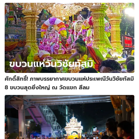
ศักดิ์สิทธิ์! ภาพบรรยากาศขบวนแห่ประเพณีวันวิชัยทัสมิ
8 ขบวนสุดยิ่งใหญ่ ณ วัดแขก สีลม