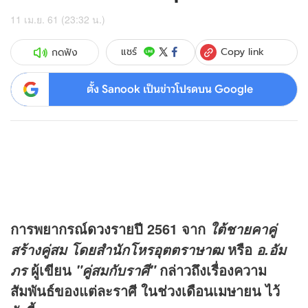
11 เม.ย. 61 (23:32 น.)
Copy link
แชร์
กดฟัง
ตั้ง Sanook เป็นข่าวโปรดบน Google
การพยากรณ์
ดวง
รายปี
2561
จาก
ใต้ชายคาคู่
หรือ
สร้างคู่สม โดยสำนักโหรอุตตราษาฒ
อ.อัม
ผู้เขียน
กล่าวถึงเรื่อง
ความ
ภร
"
คู่สมกับราศี"
สัมพันธ์
ของแต่ละราศี ในช่วงเดือนเมษายน ไว้