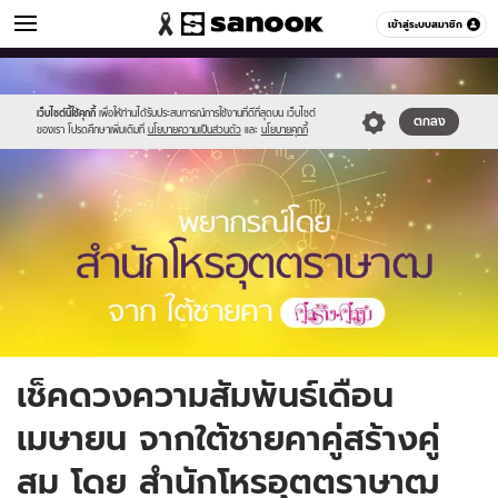
ดูดวง
เข้าสู่ระบบสมาชิก
หมวดอื่นๆ
//s.isanook.com/ho/0/ud/27/137391/k3.jpg
Sanook
//s.isanook.com/sr/0/images/logo-
600
60
new-
sanook.png
เว็บไซต์นี้ใช้คุกกี้
เพื่อให้ท่านได้รับประสบการณ์การใช้งานที่ดีที่สุดบน เว็บไซต์
ตกลง
ของเรา โปรดศึกษาเพิ่มเติมที่
นโยบายความเป็นส่วนตัว
และ
นโยบายคุกกี้
เช็คดวงความสัมพันธ์เดือน
เมษายน จากใต้ชายคาคู่สร้างคู่
สม โดย สำนักโหรอุตตราษาฒ