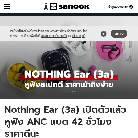
ไอที
เข้าสู่ระบบสมาชิก
หมวดอื่นๆ
//s.isanook.com/hi/0/ud/325/1626334/ear3a-
Sanook
//s.isanook.com/sr/0/images/logo-
600
60
th.jpg
new-
sanook.png
เว็บไซต์นี้ใช้คุกกี้
เพื่อให้ท่านได้รับประสบการณ์การใช้งานที่ดีที่สุดบน เว็บไซต์
ตกลง
ของเรา โปรดศึกษาเพิ่มเติมที่
นโยบายความเป็นส่วนตัว
และ
นโยบายคุกกี้
Nothing Ear (3a) เปิดตัวแล้ว
หูฟัง ANC แบต 42 ชั่วโมง
ราคาดีนะ