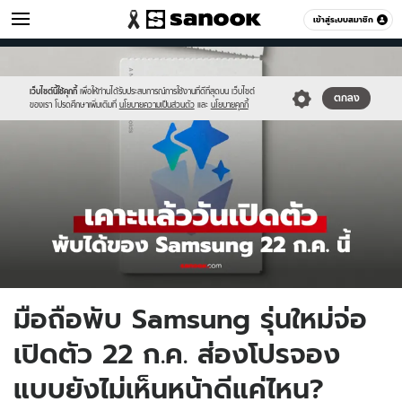
ไอที
เข้าสู่ระบบสมาชิก
หมวดอื่นๆ
//s.isanook.com/hi/0/ud/325/1626322/ss1.jpg
Sanook
//s.isanook.com/sr/0/images/logo-
600
60
new-
sanook.png
เว็บไซต์นี้ใช้คุกกี้
เพื่อให้ท่านได้รับประสบการณ์การใช้งานที่ดีที่สุดบน เว็บไซต์
ตกลง
ของเรา โปรดศึกษาเพิ่มเติมที่
นโยบายความเป็นส่วนตัว
และ
นโยบายคุกกี้
มือถือพับ Samsung รุ่นใหม่จ่อ
เปิดตัว 22 ก.ค. ส่องโปรจอง
แบบยังไม่เห็นหน้าดีแค่ไหน?