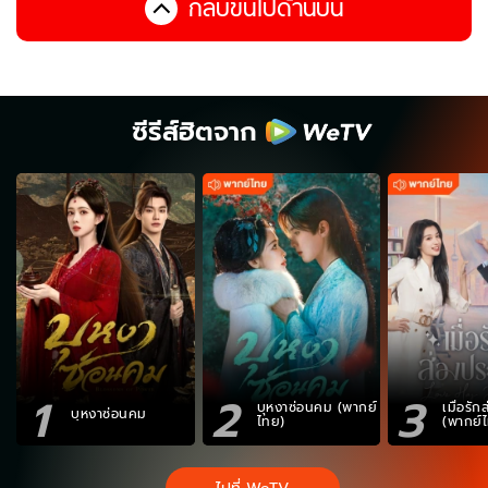
กลับขึ้นไปด้านบน
ซีรีส์ฮิตจาก
1
2
3
บุหงาซ่อนคม (พากย์
เมื่อรั
บุหงาซ่อนคม
ไทย)
(พากย์