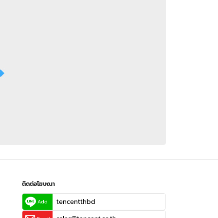
 WeTV
ติดต่อโฆษณา
tencentthbd
sales@tencent.co.th
รา
ร้องเรียนเนื้อหาไม่เหมาะสม
แนะนำติชม แจ้งปัญหาการใช้งาน
ติดต่อโฆษณา
tencentthbd
Add