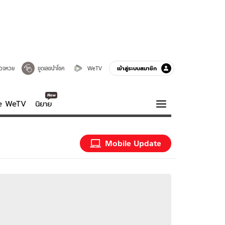
เข้าสู่ระบบสมาชิก
วจหวย
ขูดเลขนำโชค
WeTV
ve WeTV
นิยาย
รบรส
ความรู้รอบตัว
Mobile Update
ฮาวทู
กูรู-รอบรู้