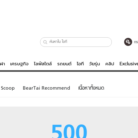
ตร
ีฬา
เศรษฐกิจ
ไลฟ์สไตล์
รถยนต์
ไอที
วัยรุ่น
คลิป
Exclusi
ตรวจหวย
ไลฟ์สไตล์
บันเทิงค
Scoop
BearTai Recommend
เนื้อหาทั้งหมด
ผู้หญิง
หนัง-ละคร
ผู้ชาย
เพลง
ย
วัยรุ่น
เกมส์
500
ไอที
คลิป
รถยนต์
พอดแคสต์