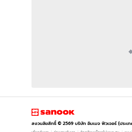
อัปเดตจีน
เช็กข่าวชัวร์
ติดตามสนุกโซเชี
ดาวน์โหลดสนุกแอปฟรี
สงวนลิขสิทธิ์ ©
2569
บริษัท อิมเมจ ฟิวเจอร์ (ประเทศไทย) จำกัด
สงวนลิขสิทธิ์ ©
2569
บริษัท อิมเมจ ฟิวเจอร์ (ประเ