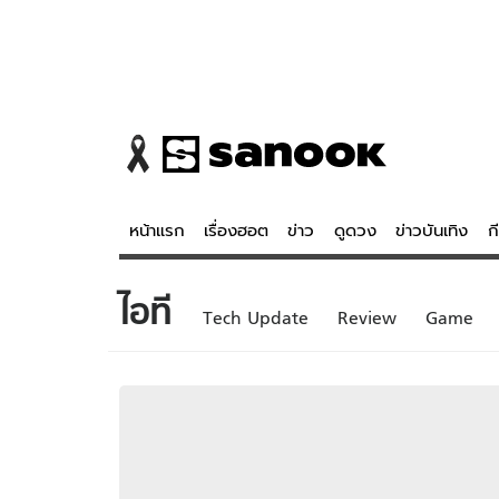
หน้าแรก
เรื่องฮอต
ข่าว
ดูดวง
ข่าวบันเทิง
ก
ไอที
ข่าว
ดูดวง - 
Tech Update
Review
Game
เรื่องฮอต
ดูดวง
ข่าว
หวยไทย
ข่าวบันเทิง
สถิติหวยไท
ข่าวกีฬา
หวยลาว
ข่าวเศรษฐกิจ