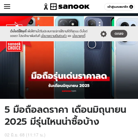
ไอที
เข้าสู่ระบบสมาชิก
หมวดอื่นๆ
//s.isanook.com/hi/0/ud/322/1613555/june-
Sanook
//s.isanook.com/sr/0/images/logo-
600
60
ths.jpg
new-
sanook.png
เว็บไซต์นี้ใช้คุกกี้
เพื่อให้ท่านได้รับประสบการณ์การใช้งานที่ดีที่สุดบน เว็บไซต์
ตกลง
ของเรา โปรดศึกษาเพิ่มเติมที่
นโยบายความเป็นส่วนตัว
และ
นโยบายคุกกี้
5 มือถือลดราคา เดือนมิถุนายน
2025 มีรุ่นไหนน่าซื้อบ้าง
02 มิ.ย. 68 (11:17 น.)