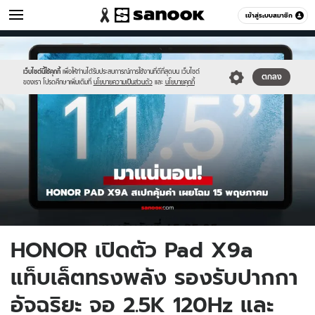
ไอที
เข้าสู่ระบบสมาชิก
หมวดอื่นๆ
//s.isanook.com/hi/0/ud/322/1612703/honor-
Sanook
//s.isanook.com/sr/0/images/logo-
600
60
pad-
new-
x9a.jpg
sanook.png
เว็บไซต์นี้ใช้คุกกี้
เพื่อให้ท่านได้รับประสบการณ์การใช้งานที่ดีที่สุดบน เว็บไซต์
ตกลง
ของเรา โปรดศึกษาเพิ่มเติมที่
นโยบายความเป็นส่วนตัว
และ
นโยบายคุกกี้
HONOR เปิดตัว Pad X9a
แท็บเล็ตทรงพลัง รองรับปากกา
อัจฉริยะ จอ 2.5K 120Hz และ