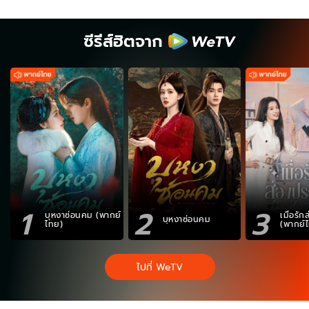
ซีรีส์ฮิตจาก
1
2
3
บุหงาซ่อนคม (พากย์
เมื่อรั
บุหงาซ่อนคม
ไทย)
(พากย์
ไปที่ WeTV