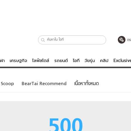
ตร
ีฬา
เศรษฐกิจ
ไลฟ์สไตล์
รถยนต์
ไอที
วัยรุ่น
คลิป
Exclusi
ตรวจหวย
ไลฟ์สไตล์
บันเทิงค
Scoop
BearTai Recommend
เนื้อหาทั้งหมด
ผู้หญิง
หนัง-ละคร
ผู้ชาย
เพลง
ย
วัยรุ่น
เกมส์
500
ไอที
คลิป
รถยนต์
พอดแคสต์