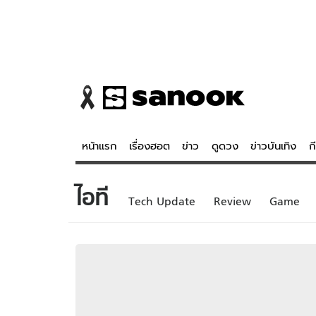
หน้าแรก
เรื่องฮอต
ข่าว
ดูดวง
ข่าวบันเทิง
ก
ไอที
ข่าว
ดูดวง - 
Tech Update
Review
Game
เรื่องฮอต
ดูดวง
ข่าว
หวยไทย
ข่าวบันเทิง
สถิติหวยไท
ข่าวกีฬา
หวยลาว
ข่าวเศรษฐกิจ