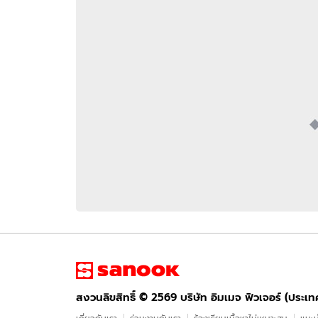
อัปเดตจีน
เช็กข่าวชัวร์
ติดตามสนุกโซเชี
ดาวน์โหลดสนุกแอปฟรี
สงวนลิขสิทธิ์ ©
2569
บริษัท อิมเมจ ฟิวเจอร์ (ประเทศไทย) จำกัด
สงวนลิขสิทธิ์ ©
2569
บริษัท อิมเมจ ฟิวเจอร์ (ประเ