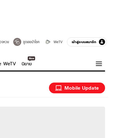
เข้าสู่ระบบสมาชิก
วจหวย
ขูดเลขนำโชค
WeTV
ve WeTV
นิยาย
รบรส
ความรู้รอบตัว
Mobile Update
ฮาวทู
กูรู-รอบรู้