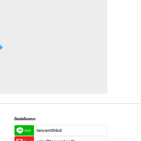
 WeTV
ติดต่อโฆษณา
tencentthbd
sales@tencent.co.th
รา
ร้องเรียนเนื้อหาไม่เหมาะสม
แนะนำติชม แจ้งปัญหาการใช้งาน
ติดต่อโฆษณา
tencentthbd
Add