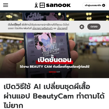
ไอที
เข้าสู่ระบบสมาชิก
หมวดอื่นๆ
//s.isanook.com/hi/0/ud/321/1609647/be-
Sanook
//s.isanook.com/sr/0/images/logo-
600
60
1.jpg
new-
sanook.png
เว็บไซต์นี้ใช้คุกกี้
เพื่อให้ท่านได้รับประสบการณ์การใช้งานที่ดีที่สุดบน เว็บไซต์
ตกลง
ของเรา โปรดศึกษาเพิ่มเติมที่
นโยบายความเป็นส่วนตัว
และ
นโยบายคุกกี้
เปิดวิธีใช้ AI เปลี่ยนชุดผีเสื้อ
ผ่านแอป BeautyCam ทำตามได้
ไม่ยาก