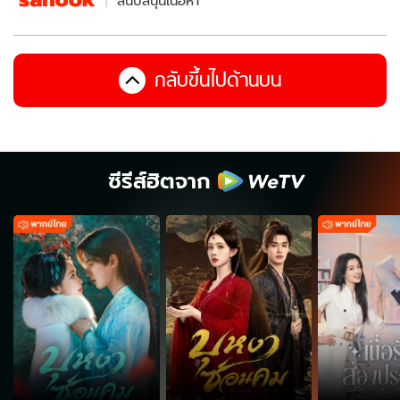
สนับสนุนเนื้อหา
กลับขึ้นไปด้านบน
ซีรีส์ฮิตจาก