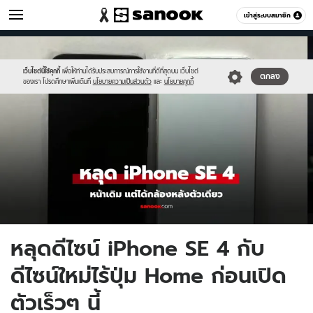
ไอที
เข้าสู่ระบบสมาชิก
หมวดอื่นๆ
//s.isanook.com/hi/0/ud/321/1608639/iphone.jpg
Sanook
//s.isanook.com/sr/0/images/logo-
600
60
new-
sanook.png
เว็บไซต์นี้ใช้คุกกี้
เพื่อให้ท่านได้รับประสบการณ์การใช้งานที่ดีที่สุดบน เว็บไซต์
ตกลง
ของเรา โปรดศึกษาเพิ่มเติมที่
นโยบายความเป็นส่วนตัว
และ
นโยบายคุกกี้
หลุดดีไซน์ iPhone SE 4 กับ
ดีไซน์ใหม่ไร้ปุ่ม Home ก่อนเปิด
ตัวเร็วๆ นี้