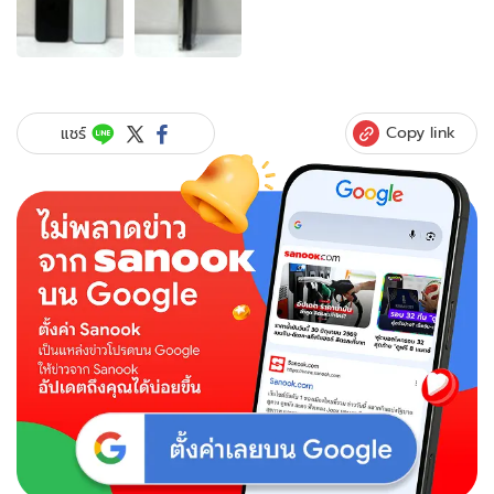
2
ภาพ
ของ
หลุด
ดีไซน์
iPhone
Copy link
แชร์
SE
4
กับ
ดีไซน์
ใหม่
ไร้
ปุ่ม
Home
ก่อน
เปิด
ตัว
เร็วๆ
นี้