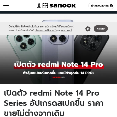
ไอที
เข้าสู่ระบบสมาชิก
หมวดอื่นๆ
//s.isanook.com/hi/0/ud/321/1607279/red-
Sanook
//s.isanook.com/sr/0/images/logo-
600
60
note14pro.jpg
new-
sanook.png
เว็บไซต์นี้ใช้คุกกี้
เพื่อให้ท่านได้รับประสบการณ์การใช้งานที่ดีที่สุดบน เว็บไซต์
ตกลง
ของเรา โปรดศึกษาเพิ่มเติมที่
นโยบายความเป็นส่วนตัว
และ
นโยบายคุกกี้
เปิดตัว redmi Note 14 Pro
Series อัปเกรดสเปกขึ้น ราคา
ขายไม่ต่างจากเดิม