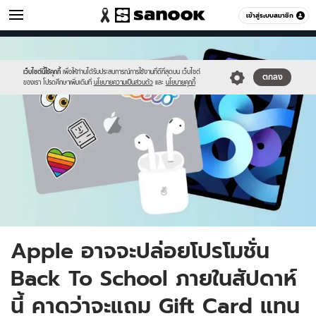
ไอที
เข้าสู่ระบบสมาชิก
หมวดอื่นๆ
//s.isanook.com/hi/0/ud/311/1559581/bs.jpg
Sanook
//s.isanook.com/sr/0/images/logo-
600
60
new-
sanook.png
เว็บไซต์นี้ใช้คุกกี้
เพื่อให้ท่านได้รับประสบการณ์การใช้งานที่ดีที่สุดบน เว็บไซต์
ตกลง
ของเรา โปรดศึกษาเพิ่มเติมที่
นโยบายความเป็นส่วนตัว
และ
นโยบายคุกกี้
Apple อาจจะปล่อยโปรโมชั่น
Back To School ภายในสัปดาห์
นี้ คาดว่าจะแถม Gift Card แทน