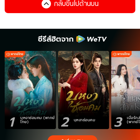
กลับขึ้นไปด้านบน
ซีรีส์ฮิตจาก
1
2
3
บุหงาซ่อนคม (พากย์
เมื่อรั
บุหงาซ่อนคม
ไทย)
(พากย์