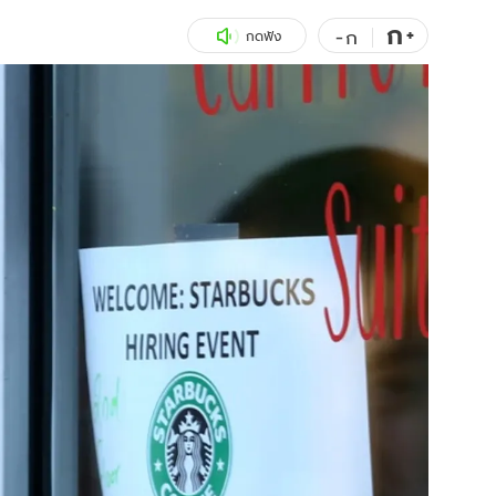
ก
สุขภาพ
+
ดูทีวี
-
ก
กดฟัง
เที่ยว-กิน
WeTV
Tasteful Thailand
Exclusive
Sanook Choice
นิยาย
ยลได้ที่
ร่วมงานกับเ