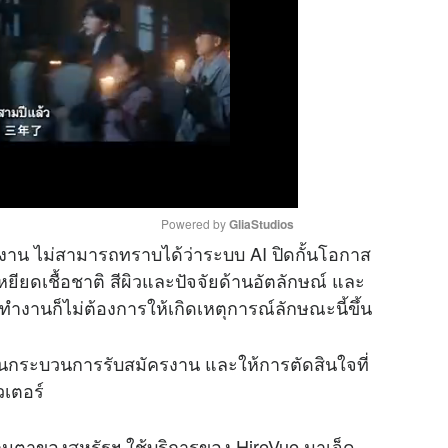
Powered by 
GliaStudios
ัครงาน ไม่สามารถทราบได้ว่าระบบ AI ปิดกั้นโอกาส
ียดเชื้อชาติ สีผิวและปัจจัยด้านอัตลักษณ์ และ
M
าทำงานก็ไม่ต้องการให้เกิดเหตุการณ์ลักษณะนี้ขึ้น
u
t
ในกระบวนการรับสมัครงาน และให้การตัดสินใจที่
e
เตอร์
เลนตาของสหรัฐฯ ใช้บริการของ HireVue มาเจ็ด