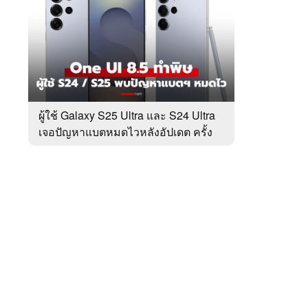
สัปดาห์
ของ
หมวด
Tech
 WeTV
Update
ผู้ใช้ Galaxy S25 Ultra และ S24 Ultra
เจอปัญหาแบตหมดไวหลังอัปเดต ครั้ง
ติดต่อโฆษณา
ล่าสุด
tencentthbd
sales@tencent.co.th
รา
ร้องเรียนเนื้อหาไม่เหมาะสม
แนะนำติชม แจ้งปัญหาการใช้งาน