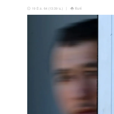
อัปเดตจีน
19 มิ.ย. 64 (13:39 น.)
พิมพ์
เช็กข่าวชัวร์
ติดตามสนุกโซเชี
ดาวน์โหลดสนุกแอปฟรี
สงวนลิขสิทธิ์ ©
2569
บริษัท อิมเมจ ฟิวเจอร์ (ประเทศไทย) จำกัด