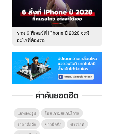
รวม 6 ฟีเจอร์ที่ iPhone ปี 2028 จะมี
อะไรที่ต้องรอ
คำค้นยอดฮิต
แอพแต่งรูป
โปรแกรมสแกนไวรัส
ราคามือถือ
ข่าวมือถือ
ข่าวไอที