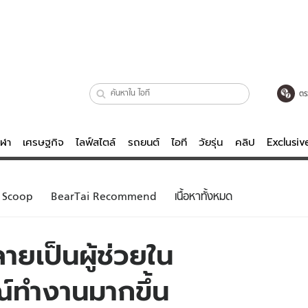
ตร
ีฬา
เศรษฐกิจ
ไลฟ์สไตล์
รถยนต์
ไอที
วัยรุ่น
คลิป
Exclusi
ตรวจหวย
ไลฟ์สไตล์
บันเทิงค
Scoop
BearTai Recommend
เนื้อหาทั้งหมด
ผู้หญิง
หนัง-ละคร
ผู้ชาย
เพลง
ายเป็นผู้ช่วยใน
ย
วัยรุ่น
เกมส์
์ทำงานมากขึ้น
ไอที
คลิป
รถยนต์
พอดแคสต์