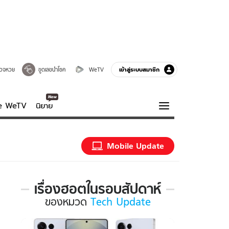
เข้าสู่ระบบสมาชิก
วจหวย
ขูดเลขนำโชค
WeTV
ve WeTV
นิยาย
รบรส
ความรู้รอบตัว
Mobile Update
ฮาวทู
กูรู-รอบรู้
เรื่องฮอตในรอบสัปดาห์
เรื่อง
ของ
หมวด
Tech Update
ฮอต
ใน
รอบ