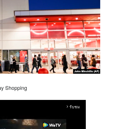
ay Shopping
รับชม
arrow_forward_ios