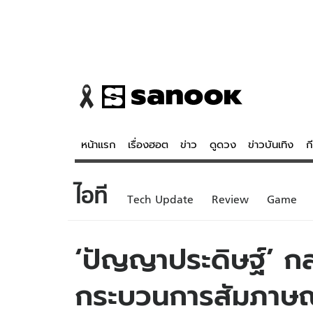
หน้าแรก
เรื่องฮอต
ข่าว
ดูดวง
ข่าวบันเทิง
ก
ไอที
ข่าว
ดูดวง - 
Tech Update
Review
Game
เรื่องฮอต
ดูดวง
ข่าว
หวยไทย
‘ปัญญาประดิษฐ์’ กล
ข่าวบันเทิง
สถิติหวยไท
กระบวนการสัมภาษณ
ข่าวกีฬา
หวยลาว
ข่าวเศรษฐกิจ