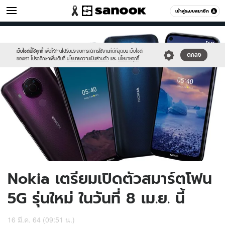
ไอที
เข้าสู่ระบบสมาชิก
หมวดอื่นๆ
//s.isanook.com/hi/0/ud/304/1524673/1.jpg
Sanook
//s.isanook.com/sr/0/images/logo-
600
60
new-
sanook.png
เว็บไซต์นี้ใช้คุกกี้
เพื่อให้ท่านได้รับประสบการณ์การใช้งานที่ดีที่สุดบน เว็บไซต์
ตกลง
ของเรา โปรดศึกษาเพิ่มเติมที่
นโยบายความเป็นส่วนตัว
และ
นโยบายคุกกี้
Nokia เตรียมเปิดตัวสมาร์ตโฟน
5G รุ่นใหม่ ในวันที่ 8 เม.ย. นี้
16 มี.ค. 64 (09:51 น.)