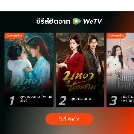
ซีรีส์ฮิตจาก
1
2
3
บุหงาซ่อนคม (พากย์
เมื่อรั
บุหงาซ่อนคม
ไทย)
(พากย์
ไปที่ WeTV