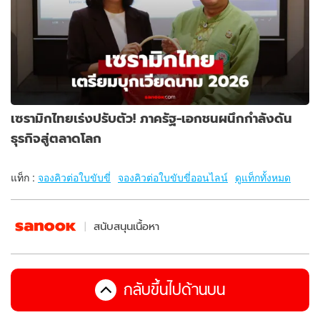
เซรามิกไทยเร่งปรับตัว! ภาครัฐ-เอกชนผนึกกำลังดัน
ธุรกิจสู่ตลาดโลก
แท็ก :
จองคิวต่อใบขับขี่
จองคิวต่อใบขับขี่ออนไลน์
ดูแท็กทั้งหมด
สนับสนุนเนื้อหา
กลับขึ้นไปด้านบน