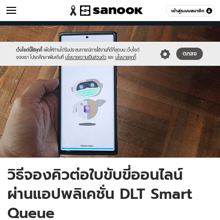
ไอที
เข้าสู่ระบบสมาชิก
หมวดอื่นๆ
//s.isanook.com/hi/0/ud/304/1521705/dlt.jpg
Sanook
//s.isanook.com/sr/0/images/logo-
600
60
new-
sanook.png
เว็บไซต์นี้ใช้คุกกี้
เพื่อให้ท่านได้รับประสบการณ์การใช้งานที่ดีที่สุดบน เว็บไซต์
ตกลง
ของเรา โปรดศึกษาเพิ่มเติมที่
นโยบายความเป็นส่วนตัว
และ
นโยบายคุกกี้
วิธีจองคิวต่อใบขับขี่ออนไลน์
ผ่านแอปพลิเคชั่น DLT Smart
Queue