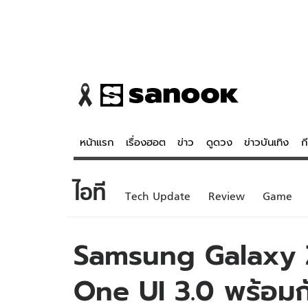
หน้าแรก
เรื่องฮอต
ข่าว
ดูดวง
ข่าวบันเทิง
ก
ไอที
ข่าว
ดูดวง - 
Tech Update
Review
Game
เรื่องฮอต
ดูดวง
ข่าว
หวยไทย
Samsung Galaxy Z
ข่าวบันเทิง
สถิติหวยไท
One UI 3.0 พร้อมก
ข่าวกีฬา
หวยลาว
ข่าวเศรษฐกิจ