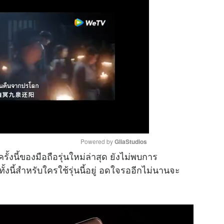
Powered by 
GliaStudios
งนี้ของมือถือรุ่นใหม่ล่าสุด ยังไม่พบการ
ั้งนี้สำหรับใครใช้รุ่นนี้อยู่ อดใจรออีกไม่นานจะ
M
u
t
e