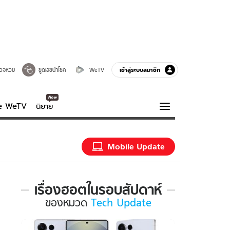
เข้าสู่ระบบสมาชิก
วจหวย
ขูดเลขนำโชค
WeTV
ve WeTV
นิยาย
รบรส
ความรู้รอบตัว
Mobile Update
ฮาวทู
กูรู-รอบรู้
เรื่องฮอตในรอบสัปดาห์
เรื่อง
ของ
หมวด
Tech Update
ฮอต
ใน
รอบ