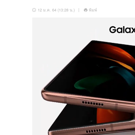
อัปเดตจีน
12 ม.ค. 64 (13:28 น.)
พิมพ์
เช็กข่าวชัวร์
ติดตามสนุกโซเชี
ดาวน์โหลดสนุกแอปฟรี
สงวนลิขสิทธิ์ ©
2569
บริษัท อิมเมจ ฟิวเจอร์ (ประเทศไทย) จำกัด