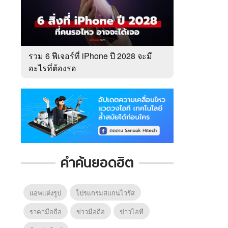
รวม 6 ฟีเจอร์ที่ iPhone ปี 2028 จะมี
อะไรที่ต้องรอ
คำค้นยอดฮิต
แอพแต่งรูป
โปรแกรมสแกนไวรัส
ราคามือถือ
ข่าวมือถือ
ข่าวไอที