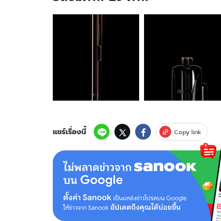
อัลบั้ม
ภาพ
29
ภาพ
ของ
Samsung
Galaxy
Z
Fold2
ได้
รับ
อัปเดต
แชร์เรื่องนี้
Copy link
One
UI
3.0
พร้อม
กับ
Android
11