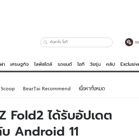
ตร
ีฬา
เศรษฐกิจ
ไลฟ์สไตล์
รถยนต์
ไอที
วัยรุ่น
คลิป
Exclusi
ตรวจหวย
ไลฟ์สไตล์
บันเทิงค
Scoop
BearTai Recommend
เนื้อหาทั้งหมด
ผู้หญิง
หนัง-ละคร
ผู้ชาย
เพลง
 Fold2 ได้รับอัปเดต
ย
วัยรุ่น
เกมส์
ับ Android 11
ไอที
คลิป
รถยนต์
พอดแคสต์