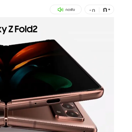
ก
สุขภาพ
+
ดูทีวี
-
ก
กดฟัง
เที่ยว-กิน
WeTV
Tasteful Thailand
Exclusive
Sanook Choice
นิยาย
ยลได้ที่
ร่วมงานกับเ