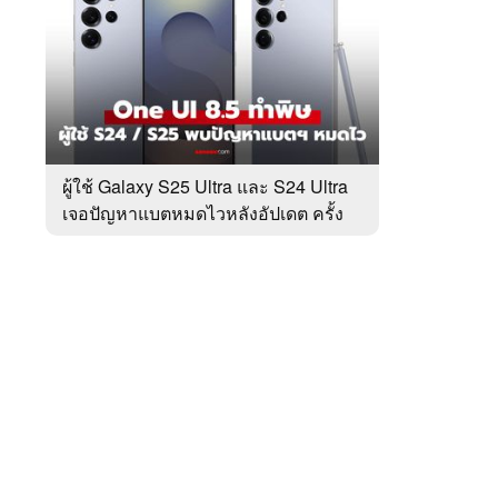
สัปดาห์
ของ
หมวด
Tech
 WeTV
Update
ผู้ใช้ Galaxy S25 Ultra และ S24 Ultra
เจอปัญหาแบตหมดไวหลังอัปเดต ครั้ง
ติดต่อโฆษณา
ล่าสุด
tencentthbd
sales@tencent.co.th
รา
ร้องเรียนเนื้อหาไม่เหมาะสม
แนะนำติชม แจ้งปัญหาการใช้งาน