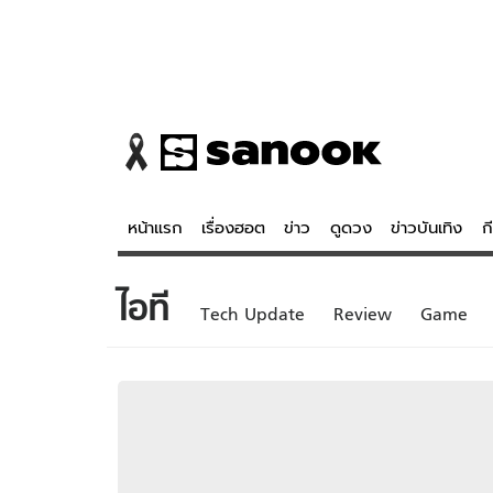
หน้าแรก
เรื่องฮอต
ข่าว
ดูดวง
ข่าวบันเทิง
ก
ไอที
ข่าว
ดูดวง - 
Tech Update
Review
Game
เรื่องฮอต
ดูดวง
ข่าว
หวยไทย
ข่าวบันเทิง
สถิติหวยไท
ข่าวกีฬา
หวยลาว
ข่าวเศรษฐกิจ