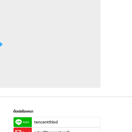
 WeTV
ติดต่อโฆษณา
tencentthbd
sales@tencent.co.th
รา
ร้องเรียนเนื้อหาไม่เหมาะสม
แนะนำติชม แจ้งปัญหาการใช้งาน
ติดต่อโฆษณา
tencentthbd
Add