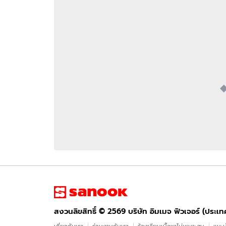
อัปเดตจีน
เช็กข่าวชัวร์
ติดตามสนุกโซเชี
ดาวน์โหลดสนุกแอปฟรี
สงวนลิขสิทธิ์ ©
2569
บริษัท อิมเมจ ฟิวเจอร์ (ประเทศไทย) จำกัด
สงวนลิขสิทธิ์ ©
2569
บริษัท อิมเมจ ฟิวเจอร์ (ประเ