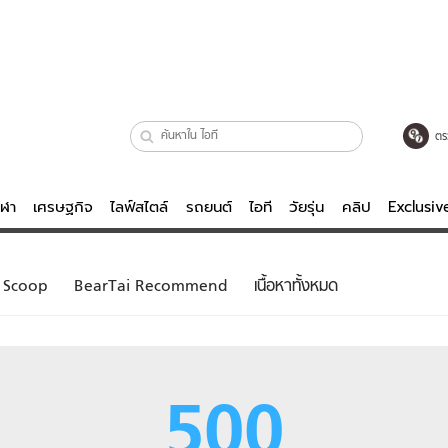
ตร
ีฬา
เศรษฐกิจ
ไลฟ์สไตล์
รถยนต์
ไอที
วัยรุ่น
คลิป
Exclusi
ตรวจหวย
ไลฟ์สไตล์
บันเทิงค
Scoop
BearTai Recommend
เนื้อหาทั้งหมด
ผู้หญิง
หนัง-ละคร
ผู้ชาย
เพลง
ย
วัยรุ่น
เกมส์
500
ไอที
คลิป
รถยนต์
พอดแคสต์