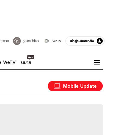
เข้าสู่ระบบสมาชิก
วจหวย
ขูดเลขนำโชค
WeTV
ve WeTV
นิยาย
รบรส
ความรู้รอบตัว
Mobile Update
ฮาวทู
กูรู-รอบรู้